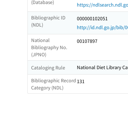
(Database)
https://ndlsearch.ndl.go
Bibliographic ID
000000102051
(NDL)
http://id.ndl.go.jp/bib
National
00107897
Bibliography No.
(JPNO)
National Diet Library Ca
Cataloging Rule
Bibliographic Record
131
Category (NDL)