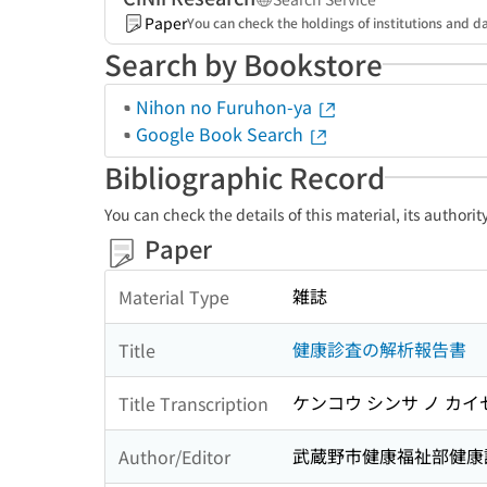
Paper
You can check the holdings of institutions and da
Search by Bookstore
Nihon no Furuhon-ya
Google Book Search
Bibliographic Record
You can check the details of this material, its authori
Paper
雑誌
Material Type
健康診査の解析報告書
Title
ケンコウ シンサ ノ カ
Title Transcription
武蔵野市健康福祉部健康
Author/Editor