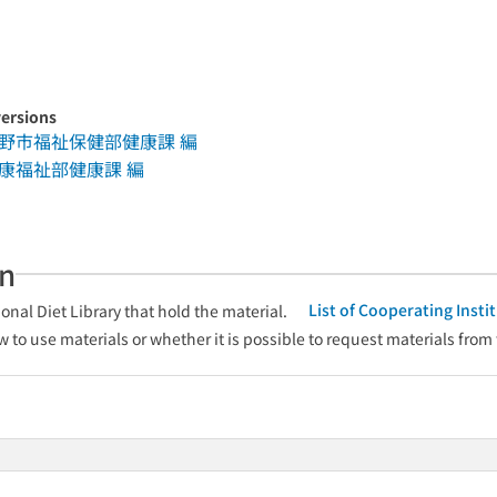
versions
蔵野市福祉保健部健康課 編
康福祉部健康課 編
an
List of Cooperating Inst
onal Diet Library that hold the material.
w to use materials or whether it is possible to request materials from