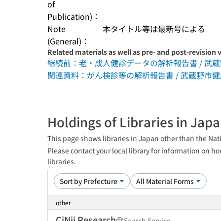
of
Publication)：
Note
本タイトル等は最新号による
(General)：
Related materials as well as pre- and post-revision 
継続前：老・成人健診データの解析報告書 / 武
関連資料：がん検診等の解析報告書 / 武蔵野市健
Holdings of Libraries in Jap
This page shows libraries in Japan other than the Nati
Please contact your local library for information on ho
libraries.
other
CiNii Research
Search Service