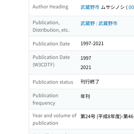
Author Heading
武蔵野市
ムサシノシ
(
00
Publication,
武蔵野 : 武蔵野市
Distribution, etc.
1997-2021
Publication Date
Publication Date
1997
(W3CDTF)
2021
刊行終了
Publication status
Publication
年刊
frequency
Year and volume of
第24号 (平成8年度)-第46
publication