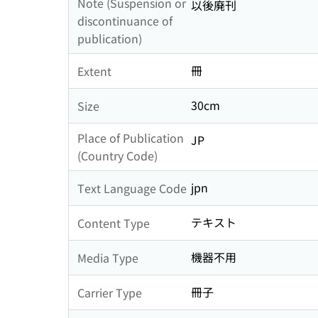
Note (Suspension or
以後廃刊
discontinuance of
publication)
冊
Extent
30cm
Size
Place of Publication
JP
(Country Code)
jpn
Text Language Code
テキスト
Content Type
機器不用
Media Type
冊子
Carrier Type