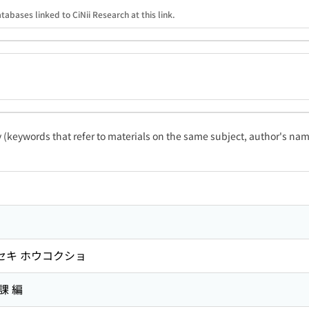
tabases linked to CiNii Research at this link.
ty (keywords that refer to materials on the same subject, author's name
イセキ ホウコクショ
課 編