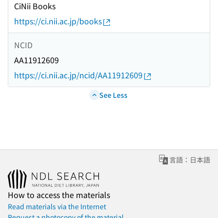
CiNii Books
https://ci.nii.ac.jp/books
NCID
AA11912609
https://ci.nii.ac.jp/ncid/AA11912609
See Less
言語：日本語
How to access the materials
Read materials via the Internet
Request a photocopy of the material