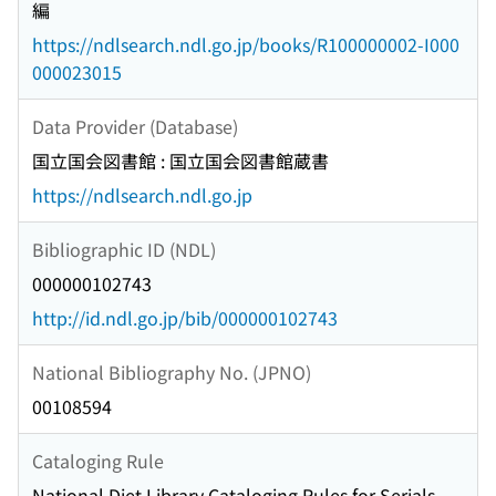
編
https://ndlsearch.ndl.go.jp/books/R100000002-I000
000023015
Data Provider (Database)
国立国会図書館 : 国立国会図書館蔵書
https://ndlsearch.ndl.go.jp
Bibliographic ID (NDL)
000000102743
http://id.ndl.go.jp/bib/000000102743
National Bibliography No. (JPNO)
00108594
Cataloging Rule
National Diet Library Cataloging Rules for Serials