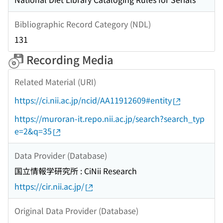
Bibliographic Record Category (NDL)
131
Recording Media
Related Material (URI)
https://ci.nii.ac.jp/ncid/AA11912609#entity
https://muroran-it.repo.nii.ac.jp/search?search_typ
e=2&q=35
Data Provider (Database)
国立情報学研究所 : CiNii Research
https://cir.nii.ac.jp/
Original Data Provider (Database)