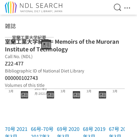
Open Se
Ope
Jump to main content
雑誌
室蘭工業大学紀要
室蘭工業大学紀要 = Memoirs of the Muroran
Institute of Technology
Call No. (NDL)
Z22-477
Bibliographic ID of National Diet Library
000000102743
66号-70号
Volumes of this title
70号 2021年
69号 2020年
68号 2019年
67号 2018年
2017年3
3月
3月
3月
3月
月-2021年3
月
70号 2021
66号-70号
69号 2020
68号 2019
67号 2018
年3月
2017年3
年3月
年3月
年3月