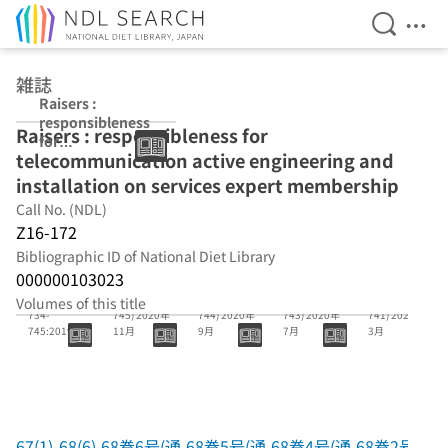
Open Se
Ope
Jump to main content
雑誌
Raisers :
responsibleness
Raisers : responsibleness for
for
telecommunication active engineering and
telecommunicat
ion active
installation on services expert membership
engineering and
Call No. (NDL)
installation on
Z16-172
services expert
membership
Bibliographic ID of National Diet Library
000000103023
67(1)-68(6)=
68巻6号(通号
68巻5号(通号
68巻4号(通号
68巻2号(通号
Volumes of this title
734-
745) 2020年
744) 2020年
743) 2020年
741) 2020年
745:2019.1-
11月
9月
7月
3月
2020.11 (欠
番74
67(1)-68(6)
68巻6号(通
68巻5号(通
68巻4号(通
68巻2号(通