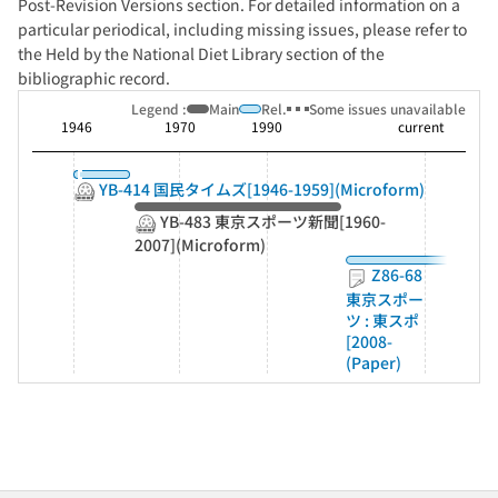
Post-Revision Versions section. For detailed information on a
particular periodical, including missing issues, please refer to
the Held by the National Diet Library section of the
bibliographic record.
Legend :
Main
Rel.
Some issues unavailable
1946
1970
1990
current
YB-414 国民タイムズ[1946-1959](Microform)
YB-483 東京スポーツ新聞[1960-
2007](Microform)
Z86-68
東京スポー
ツ : 東スポ
[2008-
(Paper)