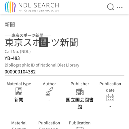
Open Se
Ope
Jump to main content
新聞
東京スポーツ新聞
東京スポーツ新聞
Call No. (NDL)
YB-483
Bibliographic ID of National Diet Library
000000104382
Material type
Author
Publisher
Publication
date
新聞
-
国立国会図書
-
館
Material
Publication
Publication