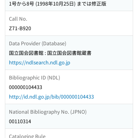
1号から8号 (1998年10月25日) までは修正版
Call No.
Z71-B920
Data Provider (Database)
国立国会図書館 : 国立国会図書館蔵書
https://ndlsearch.ndl.go.jp
Bibliographic ID (NDL)
000000104433
http://id.ndl.go.jp/bib/000000104433
National Bibliography No. (JPNO)
00110314
Cataloging Rule