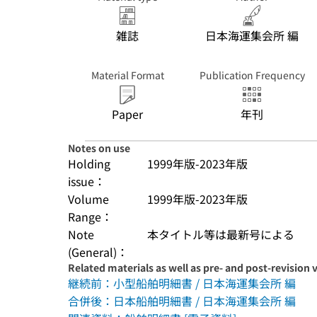
雑誌
日本海運集会所 編
Material Format
Publication Frequency
Paper
年刊
Notes on use
Holding
1999年版-2023年版
issue：
Volume
1999年版-2023年版
Range：
Note
本タイトル等は最新号による
(General)：
Related materials as well as pre- and post-revision 
継続前：小型船舶明細書 / 日本海運集会所 編
合併後：日本船舶明細書 / 日本海運集会所 編