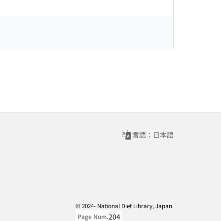
言語：日本語
© 2024- National Diet Library, Japan.
204
Page Num.