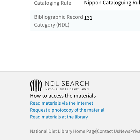
Nippon Cataloguing Rul
Cataloging Rule
Bibliographic Record
131
Category (NDL)
How to access the materials
Read materials via the Internet
Request a photocopy of the material
Read materials at the library
National Diet Library Home Page
Contact Us
News
Priv