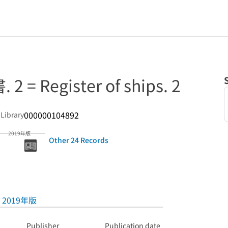
 Register of ships. 2
000000104892
 Library
2019年版
Other 24 Records
2019年版
Publisher
Publication date