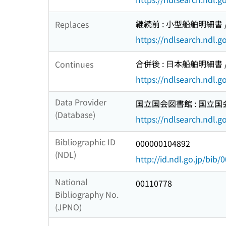
継続前 : 小型船舶明細書 
Replaces
https://ndlsearch.ndl.
合併後 : 日本船舶明細書 
Continues
https://ndlsearch.ndl.
Data Provider
国立国会図書館 : 国立
(Database)
https://ndlsearch.ndl.go
Bibliographic ID
000000104892
(NDL)
http://id.ndl.go.jp/bib
National
00110778
Bibliography No.
(JPNO)