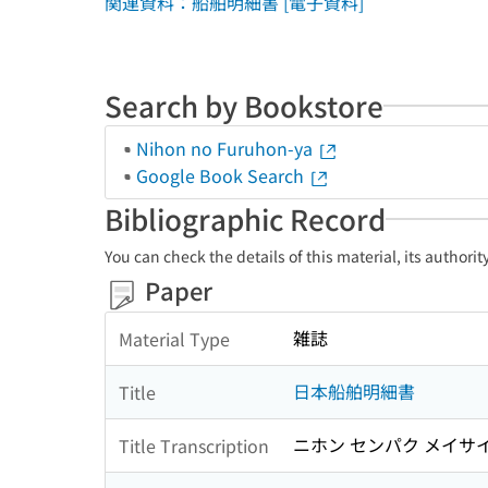
関連資料：船舶明細書 [電子資料]
Search by Bookstore
Nihon no Furuhon-ya
Google Book Search
Bibliographic Record
You can check the details of this material, its authori
Paper
雑誌
Material Type
日本船舶明細書
Title
ニホン センパク メイサ
Title Transcription