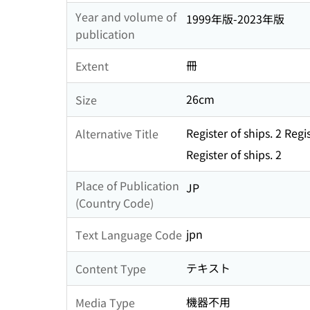
Year and volume of
1999年版-2023年版
publication
冊
Extent
26cm
Size
Register of ships. 2 Regis
Alternative Title
Register of ships. 2
Place of Publication
JP
(Country Code)
jpn
Text Language Code
テキスト
Content Type
機器不用
Media Type