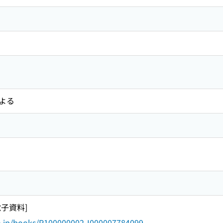
よる
電子資料]
go.jp/books/R100000002-I000007784099