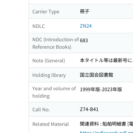
冊子
Carrier Type
ZN24
NDLC
NDC (Introduction of
683
Reference Books)
本タイトル等は最新号に
Note (General)
国立国会図書館
Holding library
Year and volume of
1999年版-2023年版
holding
Z74-B41
Call No.
関連資料 : 船舶明細書 [
Related Material
https://ndlsearch.ndl.