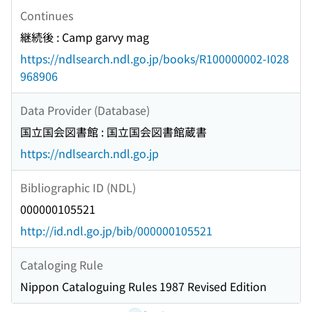
Continues
継続後 : Camp garvy mag
https://ndlsearch.ndl.go.jp/books/R100000002-I028
968906
Data Provider (Database)
国立国会図書館 : 国立国会図書館蔵書
https://ndlsearch.ndl.go.jp
Bibliographic ID (NDL)
000000105521
http://id.ndl.go.jp/bib/000000105521
Cataloging Rule
Nippon Cataloguing Rules 1987 Revised Edition