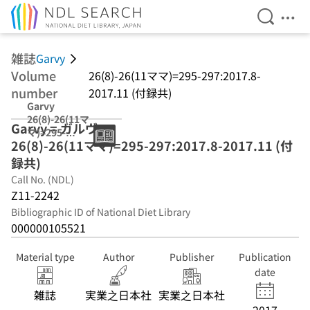
Open Se
Ope
Jump to main content
雑誌
Garvy
Volume
26(8)-26(11ママ)=295-297:2017.8-
number
2017.11 (付録共)
Garvy
26(8)-26(11マ
Garvy = ガルヴィ
マ)=295-
26(8)-26(11ママ)=295-297:2017.8-2017.11 (付
297:2017.8-
2017.11 (付録共)
録共)
Call No. (NDL)
Z11-2242
Bibliographic ID of National Diet Library
000000105521
Material type
Author
Publisher
Publication
date
雑誌
実業之日本社
実業之日本社