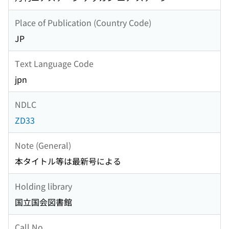
Place of Publication (Country Code)
JP
Text Language Code
jpn
NDLC
ZD33
Note (General)
本タイトル等は最新号による
Holding library
国立国会図書館
Call No.