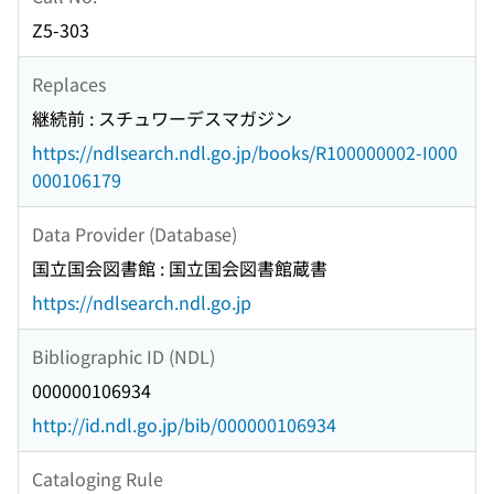
Z5-303
Replaces
継続前 : スチュワーデスマガジン
https://ndlsearch.ndl.go.jp/books/R100000002-I000
000106179
Data Provider (Database)
国立国会図書館 : 国立国会図書館蔵書
https://ndlsearch.ndl.go.jp
Bibliographic ID (NDL)
000000106934
http://id.ndl.go.jp/bib/000000106934
Cataloging Rule