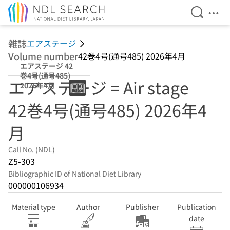
Open Se
Ope
Jump to main content
雑誌
エアステージ
Volume number
42巻4号(通号485) 2026年4月
エアステージ 42
巻4号(通号485)
エアステージ = Air stage
2026年4月
42巻4号(通号485) 2026年4
月
Call No. (NDL)
Z5-303
Bibliographic ID of National Diet Library
000000106934
Material type
Author
Publisher
Publication
date