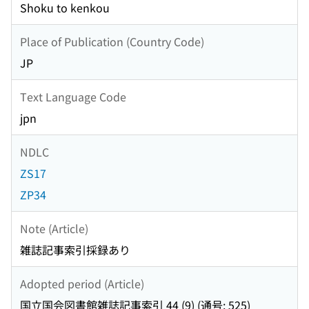
Shoku to kenkou
Place of Publication (Country Code)
JP
Text Language Code
jpn
NDLC
ZS17
ZP34
Note (Article)
雑誌記事索引採録あり
Adopted period (Article)
国立国会図書館雑誌記事索引 44 (9) (通号: 525)