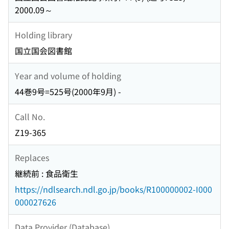
2000.09～
Holding library
国立国会図書館
Year and volume of holding
44巻9号=525号(2000年9月) -
Call No.
Z19-365
Replaces
継続前 : 食品衛生
https://ndlsearch.ndl.go.jp/books/R100000002-I000
000027626
Data Provider (Database)