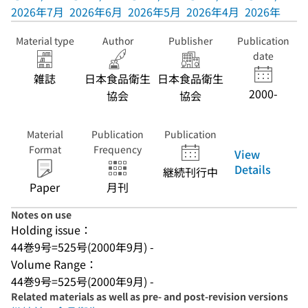
2026年7月
2026年6月
2026年5月
2026年4月
2026年3月
Material type
Author
Publisher
Publication
date
雑誌
日本食品衛生
日本食品衛生
2000-
協会
協会
Material
Publication
Publication
Format
Frequency
View
Details
継続刊行中
Paper
月刊
Notes on use
Holding issue：
44巻9号=525号(2000年9月) -
Volume Range：
44巻9号=525号(2000年9月) -
Related materials as well as pre- and post-revision versions