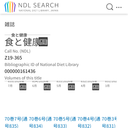
Open Se
Ope
Jump to main content
雑誌
食と健康
食と健康
Call No. (NDL)
Z19-365
Bibliographic ID of National Diet Library
000000161436
70巻7号(通号
70巻6号(通号
70巻5号(通号
70巻4号(通号
70巻3号(通号
Volumes of this title
835) 2026年
834) 2026年
833) 2026年
832) 2026年
831) 2026年
7月
6月
5月
4月
3月
70巻7号(通
70巻6号(通
70巻5号(通
70巻4号(通
70巻3号(通
号835)
号834)
号833)
号832)
号831)