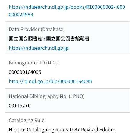
https://ndlsearch.ndl.go.jp/books/R100000002-I000
000024993
Data Provider (Database)
国立国会図書館 : 国立国会図書館蔵書
https://ndlsearch.ndl.go.jp
Bibliographic ID (NDL)
000000164095
http://id.ndl.go.jp/bib/000000164095
National Bibliography No. (JPNO)
00116276
Cataloging Rule
Nippon Cataloguing Rules 1987 Revised Edition