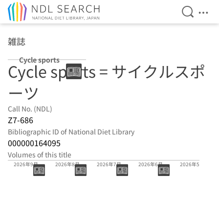
Open Se
Ope
Jump to main content
雑誌
Cycle sports
Cycle sports = サイクルスポ
ーツ
Call No. (NDL)
Z7-686
Bibliographic ID of National Diet Library
000000164095
Volumes of this title
57巻9号
57巻8号
57巻7号
57巻6号
57巻5号
2026年9月
2026年8月
2026年7月
2026年6月
2026年5月