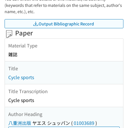
(keywords that refer to materials on the same subject, author's
name, etc.), etc.
Output Bibliographic Record
Paper
Material Type
雑誌
Title
Cycle sports
Title Transcription
Cycle sports
Author Heading
八重洲出版
ヤエス シュッパン
(
01003689
)