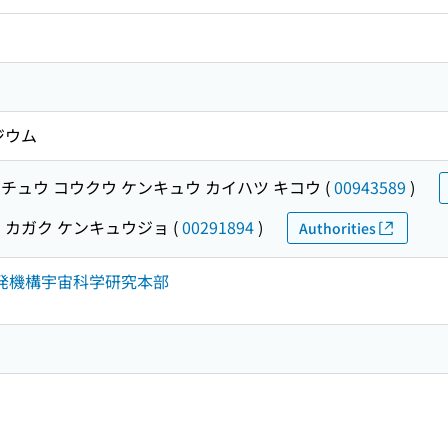
ジウム
チュウ コウクウ ケンキュウ カイハツ キコウ
(
00943589
)
 カガク ケンキュウジョ
(
00291894
)
Authorities
開発機構宇宙科学研究本部