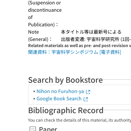
(Suspension or
discontinuance
of
Publication)：
Note
本タイトル等は最新号による
(General)：
出版者変遷: 宇宙科学研究所 (1回-
Related materials as well as pre- and post-revision 
関連資料：宇宙科学シンポジウム [電子資料]
Search by Bookstore
Nihon no Furuhon-ya
Google Book Search
Bibliographic Record
You can check the details of this material, its authori
Paper