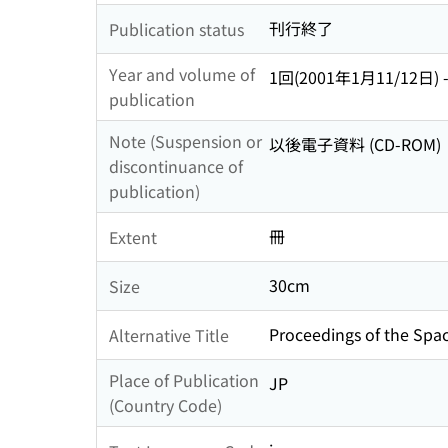
刊行終了
Publication status
Year and volume of
1回(2001年1月11/12日) 
publication
Note (Suspension or
以後電子資料 (CD-ROM)
discontinuance of
publication)
冊
Extent
30cm
Size
Proceedings of the Sp
Alternative Title
Place of Publication
JP
(Country Code)