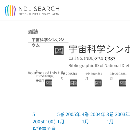
Jump to main content
雑誌
宇宙科学シンポジ
宇宙科学シン
ウム
Z74-C383
Call No. (NDL)
Bibliographic ID of National Diet
5
Volumes of this title
5巻 2005年1
4巻 2004年1
3巻 2003年1
20050100(以
月
月
月
後電子資料)
5
5巻 2005年
4巻 2004年
3巻 2003年
20050100(
1月
1月
1月
以後電子資