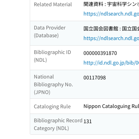
関連資料 : 宇宙科学シン
Related Material
https://ndlsearch.ndl.
Data Provider
国立国会図書館 : 国立
(Database)
https://ndlsearch.ndl.go
Bibliographic ID
000000391870
(NDL)
http://id.ndl.go.jp/bib
National
00117098
Bibliography No.
(JPNO)
Nippon Cataloguing Rul
Cataloging Rule
Bibliographic Record
131
Category (NDL)