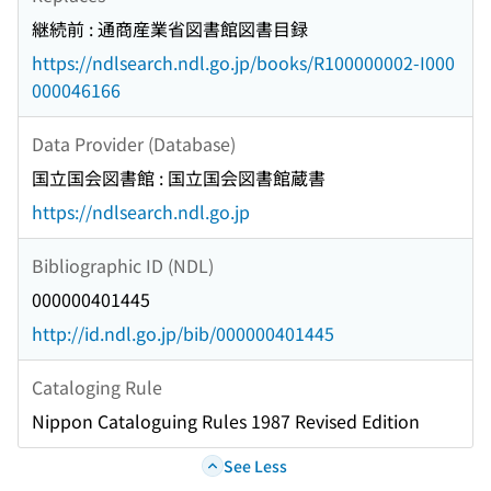
継続前 : 通商産業省図書館図書目録
https://ndlsearch.ndl.go.jp/books/R100000002-I000
000046166
Data Provider (Database)
国立国会図書館 : 国立国会図書館蔵書
https://ndlsearch.ndl.go.jp
Bibliographic ID (NDL)
000000401445
http://id.ndl.go.jp/bib/000000401445
Cataloging Rule
Nippon Cataloguing Rules 1987 Revised Edition
See Less