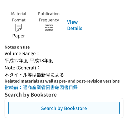
Material
Publication
Format
Frequency
View
Details
Paper
-
Notes on use
Volume Range：
平成12年度-平成18年度
Note (General)：
本タイトル等は最新号による
Related materials as well as pre- and post-revision versions
継続前：通商産業省図書館図書目録
Search by Bookstore
Search by Bookstore