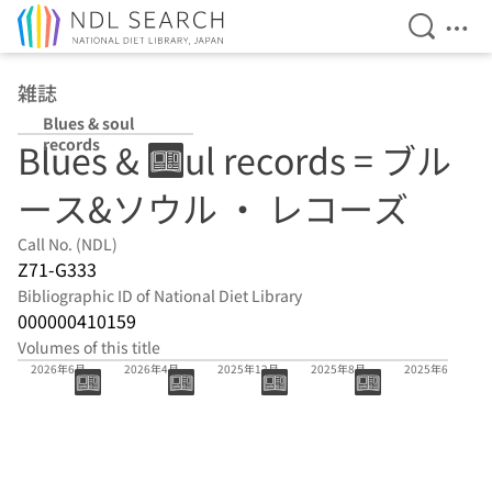
Open Se
Ope
Jump to main content
雑誌
Blues & soul
records
Blues & soul records = ブル
ース&ソウル ・ レコーズ
Call No. (NDL)
Z71-G333
Bibliographic ID of National Diet Library
000000410159
Volumes of this title
(通号189)
(通号188)
(通号186)
(通号184)
(通号183)
2026年6月
2026年4月
2025年12月
2025年8月
2025年6月