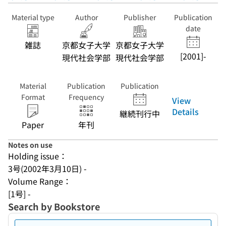
Material type
Author
Publisher
Publication
date
雑誌
京都女子大学
京都女子大学
[2001]-
現代社会学部
現代社会学部
Material
Publication
Publication
Format
Frequency
View
Details
継続刊行中
Paper
年刊
Notes on use
Holding issue：
3号(2002年3月10日) -
Volume Range：
[1号] -
Search by Bookstore