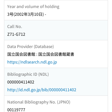
Year and volume of holding
3号(2002年3月10日) -
Call No.
Z71-G712
Data Provider (Database)
国立国会図書館 : 国立国会図書館蔵書
https://ndlsearch.ndl.go.jp
Bibliographic ID (NDL)
000000411402
http://id.ndl.go.jp/bib/000000411402
National Bibliography No. (JPNO)
00119777