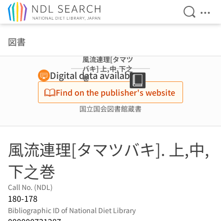
Open Se
Ope
Jump to main content
図書
風流連理[タマツ
バキ] 上,中,下之
Digital data available
巻
Find on the publisher's website
国立国会図書館蔵書
風流連理[タマツバキ]. 上,中,
下之巻
Call No. (NDL)
180-178
Bibliographic ID of National Diet Library