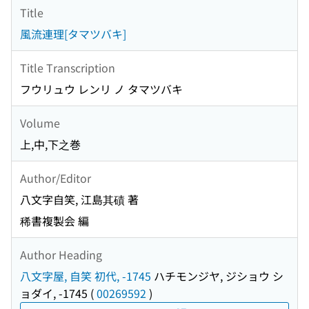
Title
風流連理[タマツバキ]
Title Transcription
フウリュウ レンリ ノ タマツバキ
Volume
上,中,下之巻
Author/Editor
八文字自笑, 江島其磧 著
稀書複製会 編
Author Heading
八文字屋, 自笑 初代, -1745
ハチモンジヤ, ジショウ シ
ョダイ, -1745
(
00269592
)