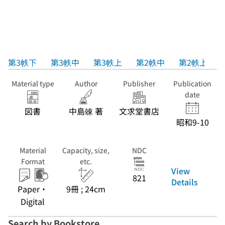
第3帙下
第3帙中
第3帙上
第2帙中
第2帙上
Material type
Author
Publisher
Publication
date
図書
中島竦 著
文求堂書店
昭和9-10
Material
Capacity, size,
NDC
Format
etc.
View
821
Details
Paper・
9冊 ; 24cm
Digital
Search by Bookstore