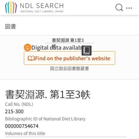
Open Se
Ope
Jump to main content
図書
書契淵源 第1至3
帙
Digital data available
Find on the publisher's website
国立国会図書館蔵書
書契淵源. 第1至3帙
Call No. (NDL)
215-300
Bibliographic ID of National Diet Library
000000754674
Volumes of this title