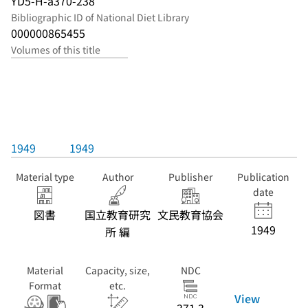
YD5-H-a370-238
Bibliographic ID of National Diet Library
000000865455
Volumes of this title
1949
1949
Material type
Author
Publisher
Publication
date
図書
国立教育研究
文民教育協会
1949
所 編
Material
Capacity, size,
NDC
Format
etc.
View