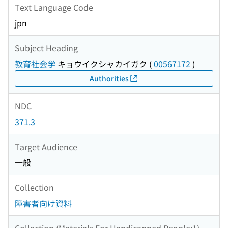
Text Language Code
jpn
Subject Heading
教育社会学
キョウイクシャカイガク
(
00567172
)
Authorities
NDC
371.3
Target Audience
一般
Collection
障害者向け資料
Collection (Materials For Handicapped People:1)