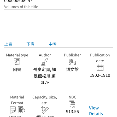
000000908457
Volumes of this title
上卷
下卷
中卷
Material type
Author
Publisher
Publication
date
図書
岳亭定岡, 知
博文館
1902-1910
足館松旭 編
ほか
Material
Capacity, size,
NDC
Format
etc.
View
913.56
Details