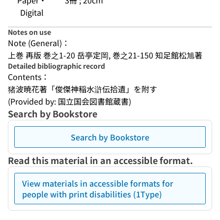
Paper・
3冊 ; 20cm
Digital
Notes on use
Note (General)：
上巻 再版 巻之1-20 岳亭定岡, 巻之21-150 知足館松旭著
Detailed bibliographic record
Contents：
猪波暁花著「俊傑神稲水滸伝拾遺」を附す
(Provided by: 国立国会図書館蔵書)
Search by Bookstore
Search by Bookstore
Read this material in an accessible format.
View materials in accessible formats for
people with print disabilities (1Type)