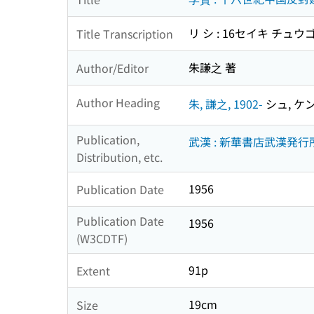
リ シ : 16セイキ チ
Title Transcription
朱謙之 著
Author/Editor
Author Heading
朱, 謙之, 1902-
シュ, ケンシ
Publication,
武漢 : 新華書店武漢発行
Distribution, etc.
1956
Publication Date
Publication Date
1956
(W3CDTF)
91p
Extent
19cm
Size