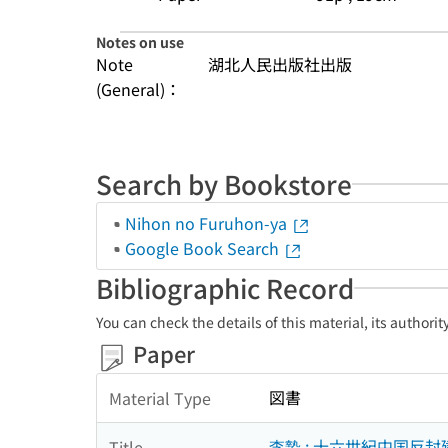
Notes on use
Note
湖北人民出版社出版
(General)：
Search by Bookstore
Nihon no Furuhon-ya
Google Book Search
Bibliographic Record
You can check the details of this material, its authori
Paper
図書
Material Type
李贄 : 十六世紀中国反
Title