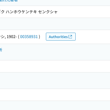
ュウゴク ハンホウケンテキ センクシャ
, 1902-
(
00358931
)
Authorities
所