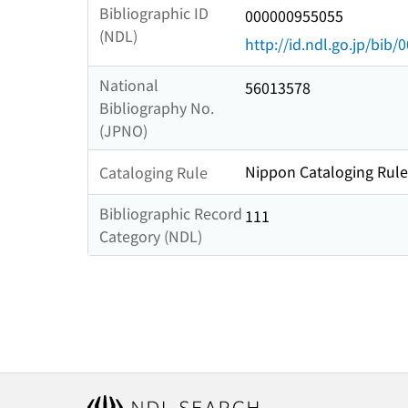
Bibliographic ID
000000955055
(NDL)
http://id.ndl.go.jp/bib
National
56013578
Bibliography No.
(JPNO)
Nippon Cataloging Rules
Cataloging Rule
Bibliographic Record
111
Category (NDL)