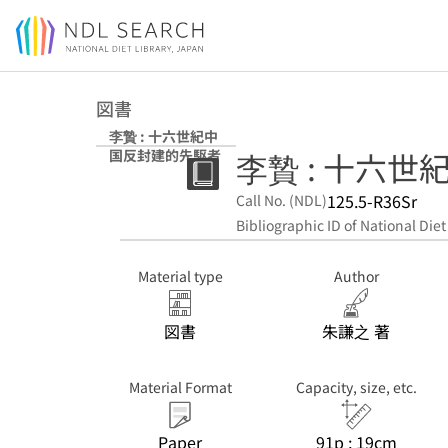
Jump to main content
図書
李贄 : 十六世紀中
李贄 : 十六
国反封建的先駆者
125.5-R36Sr
Call No. (NDL)
Bibliographic ID of National Diet
Material type
Author
図書
朱謙之 著
Material Format
Capacity, size, etc.
Paper
91p ; 19cm