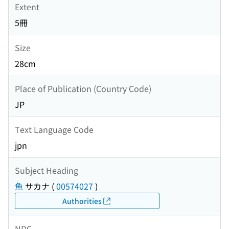
Extent
5冊
Size
28cm
Place of Publication (Country Code)
JP
Text Language Code
jpn
Subject Heading
魚
サカナ
(
00574027
)
Authorities
NDC