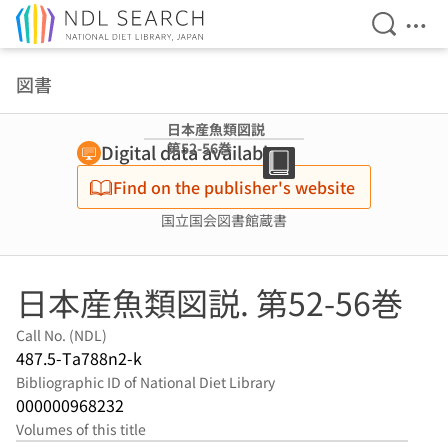
Open Se
Ope
Jump to main content
図書
日本産魚類図説
第52-56巻
Digital data available
Find on the publisher's website
国立国会図書館蔵書
日本産魚類図説. 第52-56巻
Call No. (NDL)
487.5-Ta788n2-k
Bibliographic ID of National Diet Library
000000968232
Volumes of this title