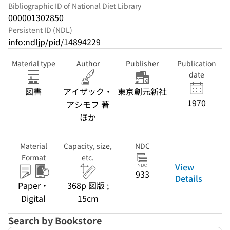
Bibliographic ID of National Diet Library
000001302850
Persistent ID (NDL)
info:ndljp/pid/14894229
Material type
Author
Publisher
Publication
date
図書
アイザック・
東京創元新社
1970
アシモフ 著
ほか
Material
Capacity, size,
NDC
Format
etc.
View
933
Details
Paper・
368p 図版 ;
Digital
15cm
Search by Bookstore