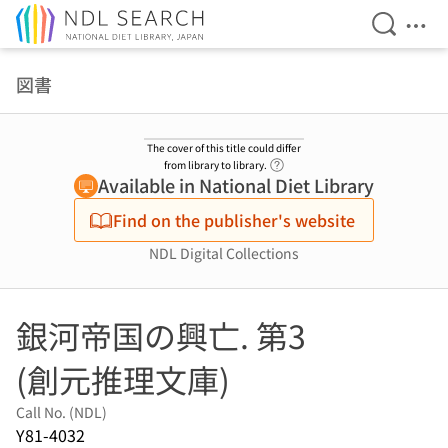
Open Se
Ope
Jump to main content
図書
The cover of this title could differ
Link to Help Page
from library to library.
Available in National Diet Library
Find on the publisher's website
NDL Digital Collections
銀河帝国の興亡. 第3
(創元推理文庫)
Call No. (NDL)
Y81-4032