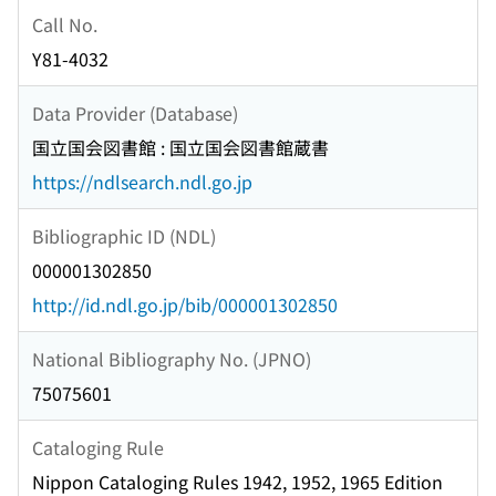
Call No.
Y81-4032
Data Provider (Database)
国立国会図書館 : 国立国会図書館蔵書
https://ndlsearch.ndl.go.jp
Bibliographic ID (NDL)
000001302850
http://id.ndl.go.jp/bib/000001302850
National Bibliography No. (JPNO)
75075601
Cataloging Rule
Nippon Cataloging Rules 1942, 1952, 1965 Edition