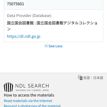
75075601
Data Provider (Database)
国立国会図書館 : 国立国会図書館デジタルコレクショ
ン
https://dl.ndl.go.jp
See Less
言語：日本語
How to access the materials
Read materials via the Internet
Request a photocopy of the material