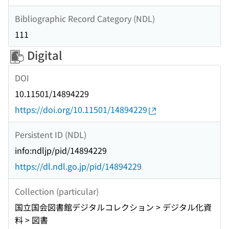
Bibliographic Record Category (NDL)
111
Digital
DOI
10.11501/14894229
https://doi.org/10.11501/14894229
Persistent ID (NDL)
info:ndljp/pid/14894229
https://dl.ndl.go.jp/pid/14894229
Collection (particular)
国立国会図書館デジタルコレクション > デジタル化資
料 > 図書