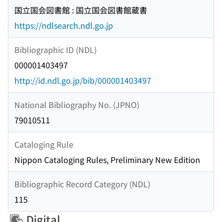
国立国会図書館 : 国立国会図書館蔵書
https://ndlsearch.ndl.go.jp
Bibliographic ID (NDL)
000001403497
http://id.ndl.go.jp/bib/000001403497
National Bibliography No. (JPNO)
79010511
Cataloging Rule
Nippon Cataloging Rules, Preliminary New Edition
Bibliographic Record Category (NDL)
115
Digital