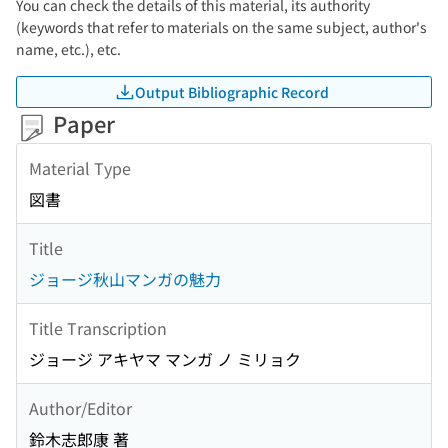
You can check the details of this material, its authority
(keywords that refer to materials on the same subject, author's
name, etc.), etc.
Output Bibliographic Record
Paper
Material Type
図書
Title
ジョージ秋山マンガの魅力
Title Transcription
ジョージ アキヤマ マンガ ノ ミリョク
Author/Editor
鈴木志郎康 著