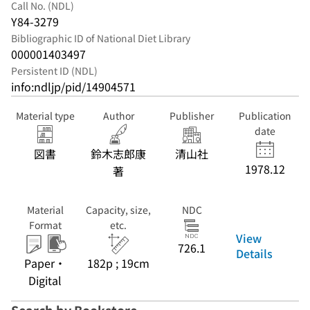
Call No. (NDL)
Y84-3279
Bibliographic ID of National Diet Library
000001403497
Persistent ID (NDL)
info:ndljp/pid/14904571
Material type
Author
Publisher
Publication
date
図書
鈴木志郎康
清山社
1978.12
著
Material
Capacity, size,
NDC
Format
etc.
View
726.1
Details
Paper・
182p ; 19cm
Digital