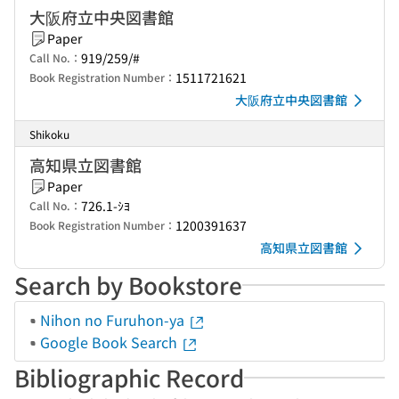
大阪府立中央図書館
Paper
919/259/#
Call No.：
1511721621
Book Registration Number：
大阪府立中央図書館
Shikoku
高知県立図書館
Paper
726.1-ｼﾖ
Call No.：
1200391637
Book Registration Number：
高知県立図書館
Search by Bookstore
Nihon no Furuhon-ya
Google Book Search
Bibliographic Record