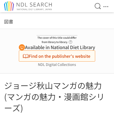
Open Se
Ope
Jump to main content
図書
The cover of this title could differ
Link to Help Page
from library to library.
Available in National Diet Library
Find on the publisher's website
NDL Digital Collections
ジョージ秋山マンガの魅力
(マンガの魅力・漫画館シリ
ーズ)