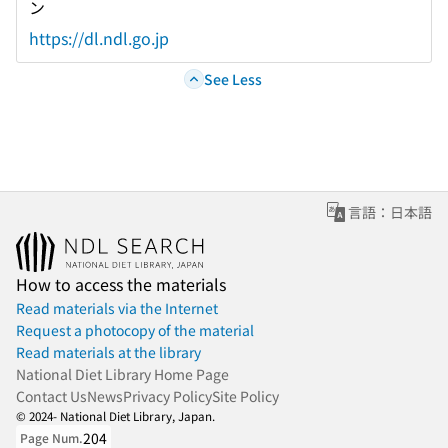
ン
https://dl.ndl.go.jp
See Less
言語：日本語
How to access the materials
Read materials via the Internet
Request a photocopy of the material
Read materials at the library
National Diet Library Home Page
Contact Us
News
Privacy Policy
Site Policy
© 2024- National Diet Library, Japan.
204
Page Num.