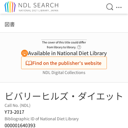
Open Se
Ope
Jump to main content
図書
The cover of this title could differ
Link to Help Page
from library to library.
Available in National Diet Library
Find on the publisher's website
NDL Digital Collections
ビバリーヒルズ・ダイエット
Call No. (NDL)
Y73-2017
Bibliographic ID of National Diet Library
000001640393