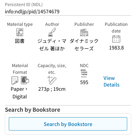
Persistent ID (NDL)
info:ndljp/pid/14574679
Material type
Author
Publisher
Publication
date
図書
ジュディ・マ
ダイナミック
1983.8
ゼル 著ほか
セラーズ
Material
Capacity, size,
NDC
Format
etc.
View
595
Details
Paper・
273p ; 19cm
Digital
Search by Bookstore
Search by Bookstore