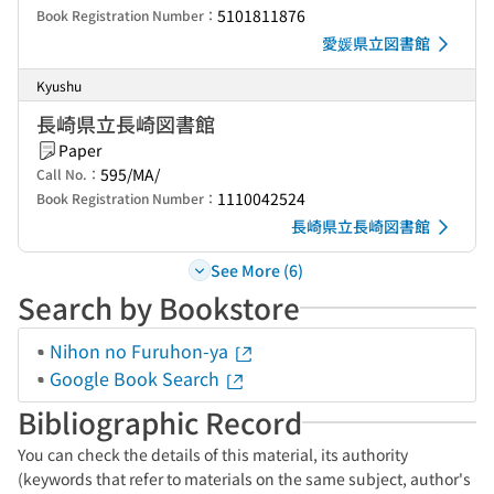
5101811876
Book Registration Number：
愛媛県立図書館
Kyushu
長崎県立長崎図書館
Paper
595/MA/
Call No.：
1110042524
Book Registration Number：
長崎県立長崎図書館
See More (6)
Search by Bookstore
Nihon no Furuhon-ya
Google Book Search
Bibliographic Record
You can check the details of this material, its authority
(keywords that refer to materials on the same subject, author's