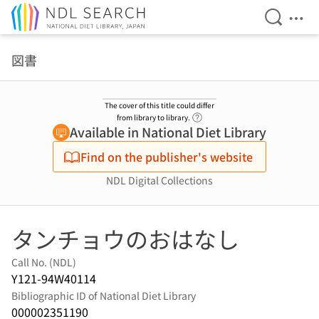
Open Se
Ope
Jump to main content
図書
The cover of this title could differ
Link to Help Page
from library to library.
Available in National Diet Library
Find on the publisher's website
NDL Digital Collections
タンチョウのおはなし
Call No. (NDL)
Y121-94W40114
Bibliographic ID of National Diet Library
000002351190