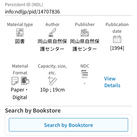
Persistent ID (NDL)
info:ndljp/pid/14707836
Material type
Author
Publisher
Publication
date
図書
岡山県自然保
岡山県自然保
[1994]
護センター
護センター
Material
Capacity, size,
NDC
Format
etc.
View
-
Details
Paper・
10p ; 19cm
Digital
Search by Bookstore
Search by Bookstore