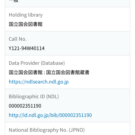
Holding library
国立国会図書館
Call No.
Y121-94W40114
Data Provider (Database)
国立国会図書館 : 国立国会図書館蔵書
https://ndlsearch.ndl.go.jp
Bibliographic ID (NDL)
000002351190
http://id.ndl.go.jp/bib/000002351190
National Bibliography No. (JPNO)