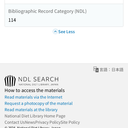
Bibliographic Record Category (NDL)
114
See Less
言語：日本語
How to access the materials
Read materials via the Internet
Request a photocopy of the material
Read materials at the library
National Diet Library Home Page
Contact Us
News
Privacy Policy
Site Policy
© 2024- National Diet Library, Japan.