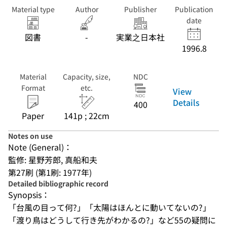
Material type
Author
Publisher
Publication
date
図書
-
実業之日本社
1996.8
Material
Capacity, size,
NDC
Format
etc.
View
Details
400
Paper
141p ; 22cm
Notes on use
Note (General)：
監修: 星野芳郎, 真船和夫
第27刷 (第1刷: 1977年)
Detailed bibliographic record
Synopsis：
「台風の目って何?」「太陽はほんとに動いてないの?」
「渡り鳥はどうして行き先がわかるの?」など55の疑問に