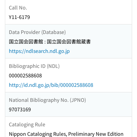
Call No.
Y11-6179
Data Provider (Database)
国立国会図書館 : 国立国会図書館蔵書
https://ndlsearch.ndl.go.jp
Bibliographic ID (NDL)
000002588608
http://id.ndl.go.jp/bib/000002588608
National Bibliography No. (JPNO)
97073169
Cataloging Rule
Nippon Cataloging Rules, Preliminary New Edition