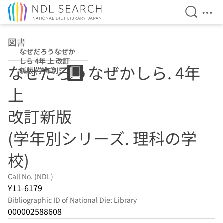
Open Se
Ope
Jump to main content
図書
なぜだろうなぜか
しら 4年 上 改訂
なぜだろうなぜかしら. 4年
新版 (学年別シリ
ーズ. 理科の学校)
上
改訂新版
(学年別シリーズ. 理科の学
校)
Call No. (NDL)
Y11-6179
Bibliographic ID of National Diet Library
000002588608