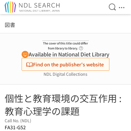
Open Se
Ope
Jump to main content
図書
The cover of this title could differ
Link to Help Page
from library to library.
Available in National Diet Library
Find on the publisher's website
NDL Digital Collections
個性と教育環境の交互作用 :
教育心理学の課題
Call No. (NDL)
FA31-G52