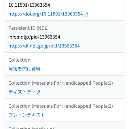
10.11501/13963354
https://doi.org/10.11501/13963354
Persistent ID (NDL)
info:ndljp/pid/13963354
https://dl.ndl.go.jp/pid/13963354
Collection
障害者向け資料
Collection (Materials For Handicapped People:1)
テキストデータ
Collection (Materials For Handicapped People:2)
プレーンテキスト
Collection (particular)