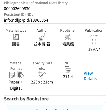
Bibliographic ID of National Diet Library
000002600830
Persistent ID (NDL)
info:ndljp/pid/13963354
Material type
Author
Publisher
Publication
date
図書
並木博 著
培風館
1997.7
Material
Capacity, size,
NDC
Format
etc.
View
371.4
Details
Paper・
223p ; 21cm
Digital
Search by Bookstore