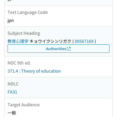
Text Language Code
jpn
Subject Heading
教育心理学
キョウイクシンリガク
(
00567169
)
Authorities
NDC 9th ed.
371.4 : Theory of education
NDLC
FA31
Target Audience
一般