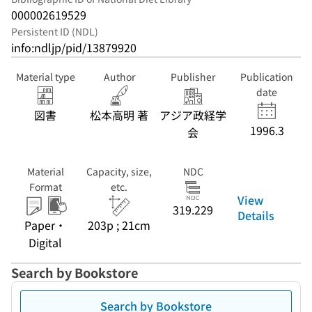
000002619529
Persistent ID (NDL)
info:ndljp/pid/13879920
Material type
Author
Publisher
Publication
date
図書
松本高明 著
アジア政経学
1996.3
会
Material
Capacity, size,
NDC
Format
etc.
View
319.229
Details
Paper・
203p ; 21cm
Digital
Search by Bookstore
Search by Bookstore