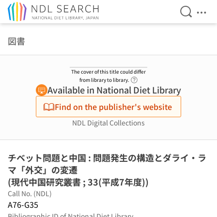
Open Se
Ope
Jump to main content
図書
The cover of this title could differ
Link to Help Page
from library to library.
Available in National Diet Library
Find on the publisher's website
NDL Digital Collections
チベット問題と中国 : 問題発生の構造とダライ・ラ
マ「外交」の変遷
(現代中国研究叢書 ; 33(平成7年度))
Call No. (NDL)
A76-G35
Bibliographic ID of National Diet Library