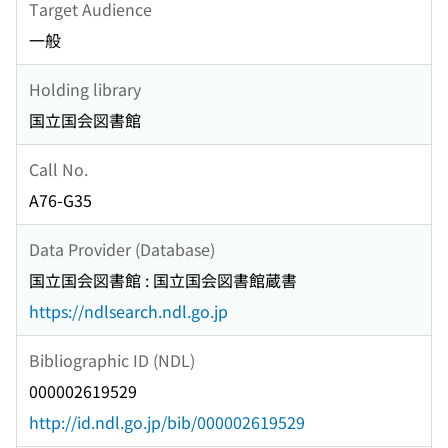
Target Audience
一般
Holding library
国立国会図書館
Call No.
A76-G35
Data Provider (Database)
国立国会図書館 : 国立国会図書館蔵書
https://ndlsearch.ndl.go.jp
Bibliographic ID (NDL)
000002619529
http://id.ndl.go.jp/bib/000002619529