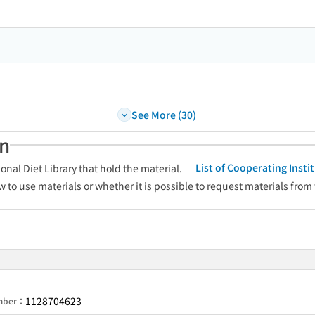
See More (30)
an
List of Cooperating Inst
onal Diet Library that hold the material.
w to use materials or whether it is possible to request materials from
1128704623
umber：