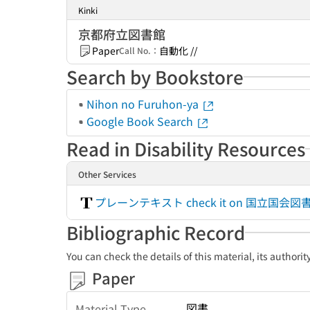
Kinki
京都府立図書館
Paper
自動化 //
Call No.：
Search by Bookstore
Nihon no Furuhon-ya
Google Book Search
Read in Disability Resources
Other Services
プレーンテキスト check it on 国立
Bibliographic Record
You can check the details of this material, its authori
Paper
図書
Material Type