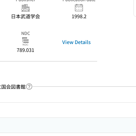
日本武道学会
1998.2
NDC
View Details
789.031
：国立国会図書館
Link to Help Page
 keyword search of the table of contents