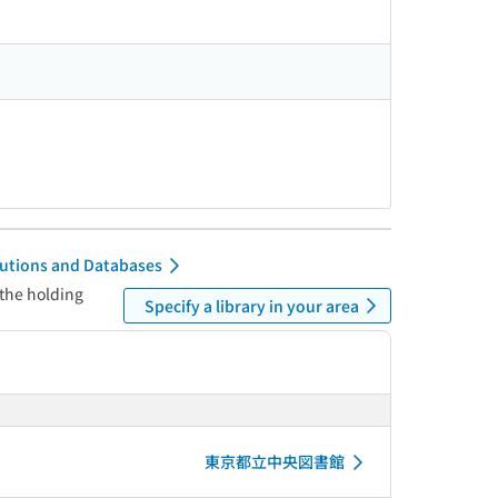
itutions and Databases
 the holding
Specify a library in your area
東京都立中央図書館