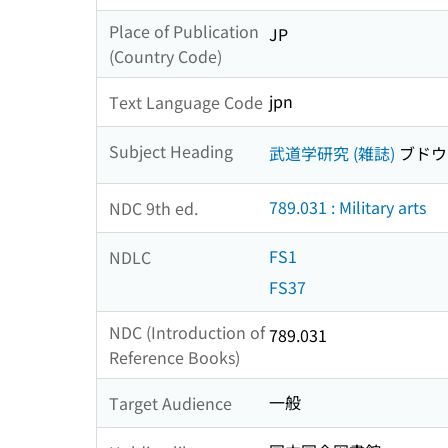
Place of Publication
JP
(Country Code)
jpn
Text Language Code
Subject Heading
武道学研究 (雑誌)
ブドウ
789.031 : Military arts
NDC 9th ed.
FS1
NDLC
FS37
NDC (Introduction of
789.031
Reference Books)
一般
Target Audience