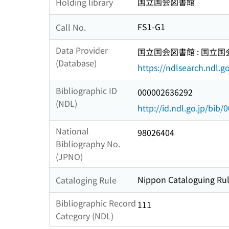
国立国会図書館
Holding library
FS1-G1
Call No.
Data Provider
国立国会図書館 : 国立
(Database)
https://ndlsearch.ndl.go
Bibliographic ID
000002636292
(NDL)
http://id.ndl.go.jp/bib
National
98026404
Bibliography No.
(JPNO)
Nippon Cataloguing Rul
Cataloging Rule
Bibliographic Record
111
Category (NDL)