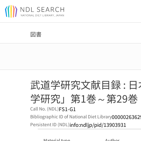
Jump to main content
図書
武道学研究文献目録 : 
学研究」第1巻～第29巻
FS1-G1
Call No. (NDL)
0000026362
Bibliographic ID of National Diet Library
info:ndljp/pid/13903931
Persistent ID (NDL)
Material type
Author