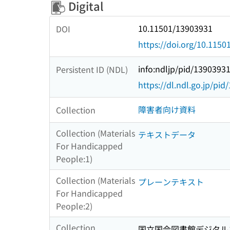
Digital
10.11501/13903931
DOI
https://doi.org/10.115
info:ndljp/pid/1390393
Persistent ID (NDL)
https://dl.ndl.go.jp/pi
障害者向け資料
Collection
Collection (Materials
テキストデータ
For Handicapped
People:1)
Collection (Materials
プレーンテキスト
For Handicapped
People:2)
Collection
国立国会図書館デジタルコ