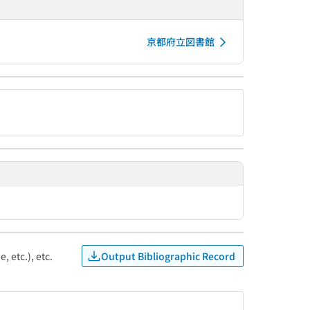
京都府立図書館
Output Bibliographic Record
, etc.), etc.