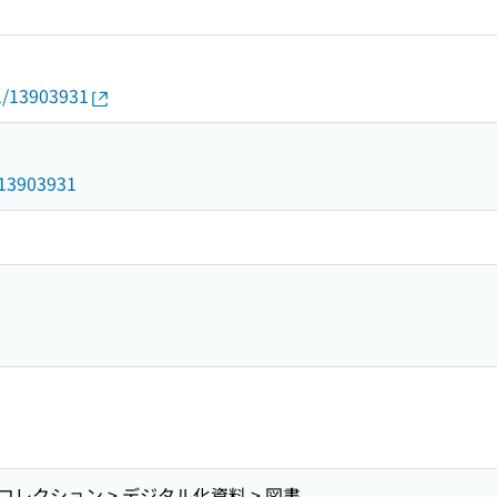
01/13903931
1
d/13903931
レクション > デジタル化資料 > 図書