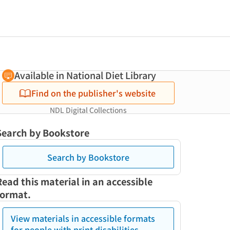
Available in National Diet Library
Find on the publisher's website
NDL Digital Collections
Search by Bookstore
Search by Bookstore
Read this material in an accessible
format.
View materials in accessible formats
for people with print disabilities