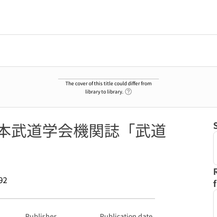
The cover of this title could differ from
Link to Help Page
library to library.
日本武道学会機関誌「武道
92
Publisher
Publication date