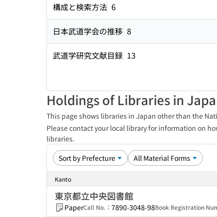
構成と検索方法
6
日本武道学会の推移
8
武道学研究文献目録
13
Holdings of Libraries in Jap
This page shows libraries in Japan other than the Nati
Please contact your local library for information on ho
libraries.
Kanto
東京都立中央図書館
Paper
7890-3048-98
Call No.：
Book Registration N