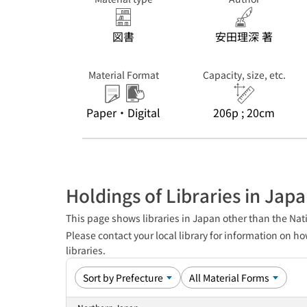
図書
安田理深 著
Material Format
Capacity, size, etc.
Paper・Digital
206p ; 20cm
Holdings of Libraries in Jap
This page shows libraries in Japan other than the Nati
Please contact your local library for information on ho
libraries.