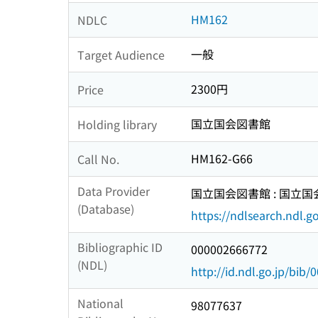
HM162
NDLC
一般
Target Audience
2300円
Price
国立国会図書館
Holding library
HM162-G66
Call No.
Data Provider
国立国会図書館 : 国立
(Database)
https://ndlsearch.ndl.go
Bibliographic ID
000002666772
(NDL)
http://id.ndl.go.jp/bib
National
98077637