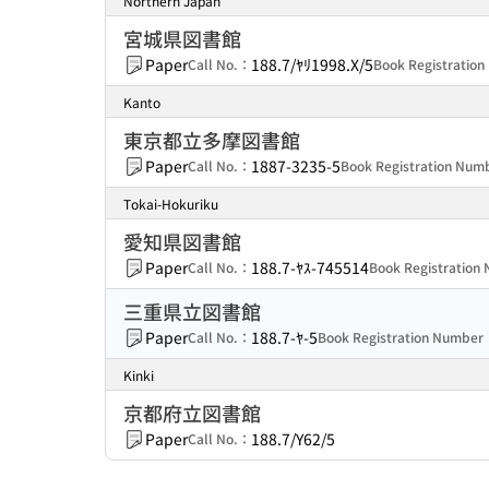
Northern Japan
宮城県図書館
Paper
188.7/ﾔﾘ1998.X/5
Call No.：
Book Registratio
Kanto
東京都立多摩図書館
Paper
1887-3235-5
Call No.：
Book Registration Nu
Tokai-Hokuriku
愛知県図書館
Paper
188.7-ﾔｽ-745514
Call No.：
Book Registratio
三重県立図書館
Paper
188.7-ﾔ-5
Call No.：
Book Registration Numbe
Kinki
京都府立図書館
Paper
188.7/Y62/5
Call No.：