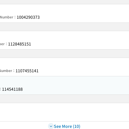
1004290373
n Number：
1128485151
mber：
1107455141
n Number：
114541188
r：
See More (10)