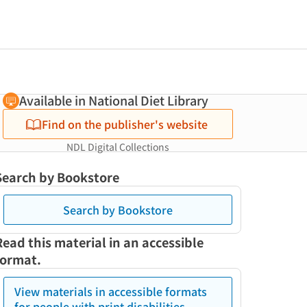
Available in National Diet Library
Find on the publisher's website
NDL Digital Collections
Search by Bookstore
Search by Bookstore
Read this material in an accessible
format.
View materials in accessible formats
for people with print disabilities