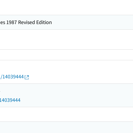
es 1987 Revised Edition
01/14039444
4
d/14039444