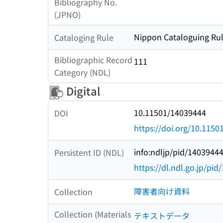
Bibliography No.
(JPNO)
Nippon Cataloguing Rul
Cataloging Rule
Bibliographic Record
111
Category (NDL)
Digital
10.11501/14039444
DOI
https://doi.org/10.115
info:ndljp/pid/1403944
Persistent ID (NDL)
https://dl.ndl.go.jp/pi
障害者向け資料
Collection
Collection (Materials
テキストデータ