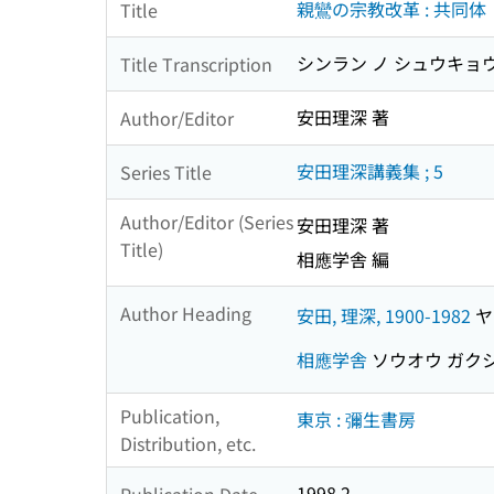
親鸞の宗教改革 : 共同体
Title
シンラン ノ シュウキョウ
Title Transcription
安田理深 著
Author/Editor
安田理深講義集 ; 5
Series Title
Author/Editor (Series
安田理深 著
Title)
相應学舎 編
Author Heading
安田, 理深, 1900-1982
ヤス
相應学舎
ソウオウ ガク
Publication,
東京 : 彌生書房
Distribution, etc.
1998.2
Publication Date