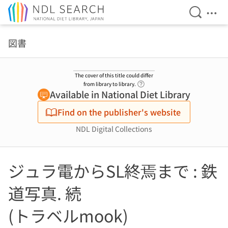
Open Se
Ope
Jump to main content
図書
The cover of this title could differ
Link to Help Page
from library to library.
Available in National Diet Library
Find on the publisher's website
NDL Digital Collections
ジュラ電からSL終焉まで : 鉄
道写真. 続
(トラベルmook)