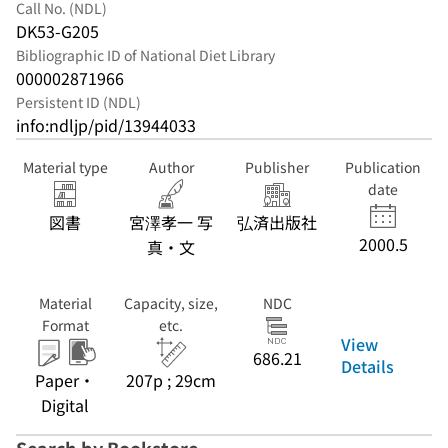
Call No. (NDL)
DK53-G205
Bibliographic ID of National Diet Library
000002871966
Persistent ID (NDL)
info:ndljp/pid/13944033
Material type
Author
Publisher
Publication
date
図書
宮澤孝一 写
弘済出版社
2000.5
真・文
Material
Capacity, size,
NDC
Format
etc.
View
686.21
Details
Paper・
207p ; 29cm
Digital