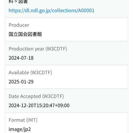
料 > 図書
https://dl.ndl.go.jp/collections/A00001
Producer
国立国会図書館
Production year (W3CDTF)
2024-07-18
Available (W3CDTF)
2025-01-29
Date Accepted (W3CDTF)
2024-12-20T15:20:47+09:00
Format (IMT)
image/jp2