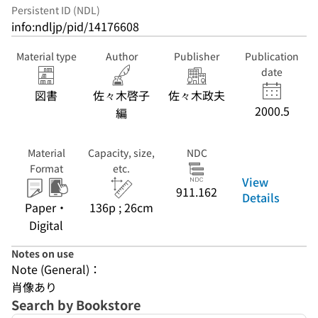
Persistent ID (NDL)
info:ndljp/pid/14176608
Material type
Author
Publisher
Publication
date
図書
佐々木啓子
佐々木政夫
2000.5
編
Material
Capacity, size,
NDC
Format
etc.
View
911.162
Details
Paper・
136p ; 26cm
Digital
Notes on use
Note (General)：
肖像あり
Search by Bookstore