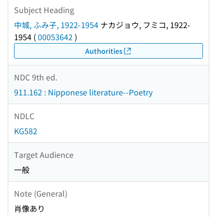
Subject Heading
中城, ふみ子, 1922-1954
ナカジョウ, フミコ, 1922-
1954
(
00053642
)
Authorities
NDC 9th ed.
911.162 : Nipponese literature--Poetry
NDLC
KG582
Target Audience
一般
Note (General)
肖像あり