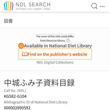
Open Se
Ope
Jump to main content
図書
The cover of this title could differ
Link to Help Page
from library to library.
Available in National Diet Library
Find on the publisher's website
NDL Digital Collections
中城ふみ子資料目録
Call No. (NDL)
KG582-G104
Bibliographic ID of National Diet Library
000002890592