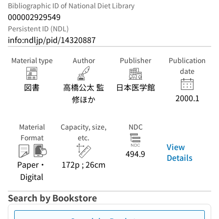
Bibliographic ID of National Diet Library
000002929549
Persistent ID (NDL)
info:ndljp/pid/14320887
Material type
Author
Publisher
Publication
date
図書
高橋公太 監
日本医学館
2000.1
修ほか
Material
Capacity, size,
NDC
Format
etc.
View
494.9
Details
Paper・
172p ; 26cm
Digital
Search by Bookstore