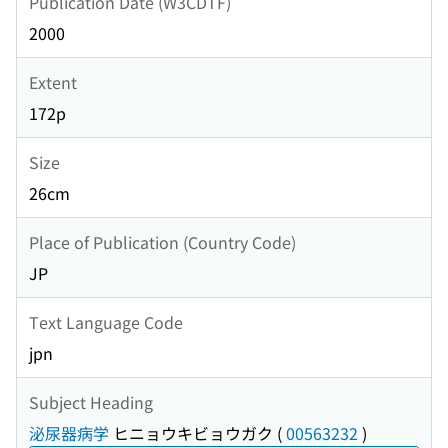
Publication Date (W3CDTF)
2000
Extent
172p
Size
26cm
Place of Publication (Country Code)
JP
Text Language Code
jpn
Subject Heading
泌尿器病学
ヒニョウキビョウガク
(
00563232
)