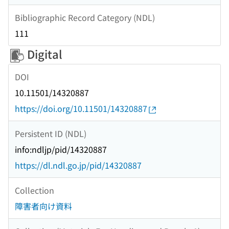
Bibliographic Record Category (NDL)
111
Digital
DOI
10.11501/14320887
https://doi.org/10.11501/14320887
Persistent ID (NDL)
info:ndljp/pid/14320887
https://dl.ndl.go.jp/pid/14320887
Collection
障害者向け資料