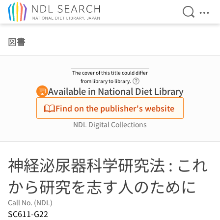
Open Se
Ope
Jump to main content
図書
The cover of this title could differ
Link to Help Page
from library to library.
Available in National Diet Library
Find on the publisher's website
NDL Digital Collections
神経泌尿器科学研究法 : これ
から研究を志す人のために
Call No. (NDL)
SC611-G22