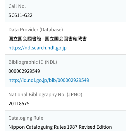
Call No.
SC611-G22
Data Provider (Database)
国立国会図書館 : 国立国会図書館蔵書
https://ndlsearch.ndl.go.jp
Bibliographic ID (NDL)
000002929549
http://id.ndl.go.jp/bib/000002929549
National Bibliography No. (JPNO)
20118575
Cataloging Rule
Nippon Cataloguing Rules 1987 Revised Edition