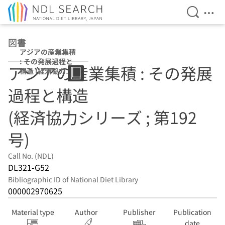
Open Se
Ope
Jump to main content
図書
アジアの産業集積
: その発展過程と
アジアの産業集積 : その発展
構造 (経済協力シ
リーズ ; 第192号)
過程と構造
(経済協力シリーズ ; 第192
号)
Call No. (NDL)
DL321-G52
Bibliographic ID of National Diet Library
000002970625
Material type
Author
Publisher
Publication
date