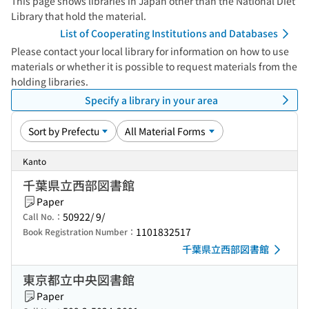
This page shows libraries in Japan other than the National Diet
Library that hold the material.
List of Cooperating Institutions and Databases
Please contact your local library for information on how to use
materials or whether it is possible to request materials from the
holding libraries.
Specify a library in your area
Kanto
千葉県立西部図書館
Paper
50922/ 9/
Call No.：
1101832517
Book Registration Number：
千葉県立西部図書館
東京都立中央図書館
Paper