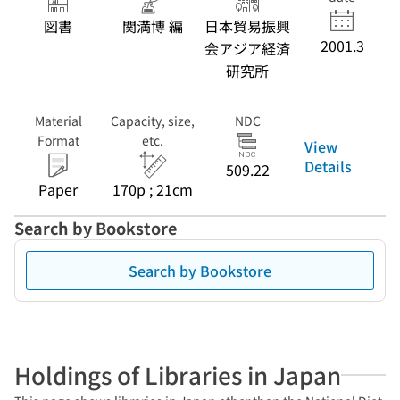
図書
関満博 編
日本貿易振興
2001.3
会アジア経済
研究所
Material
Capacity, size,
NDC
Format
etc.
View
Details
509.22
Paper
170p ; 21cm
Search by Bookstore
Search by Bookstore
Holdings of Libraries in Japan