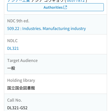
アジア--工業
アジア コウギョウ
(
00577872
)
Authorities
NDC 9th ed.
509.22 : Industries. Manufacturing industry
NDLC
DL321
Target Audience
一般
Holding library
国立国会図書館
Call No.
DL321-G52