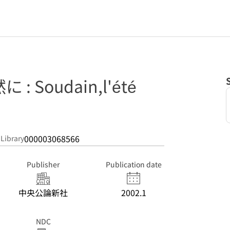
 Soudain,l'été
000003068566
 Library
Publisher
Publication date
中央公論新社
2002.1
NDC