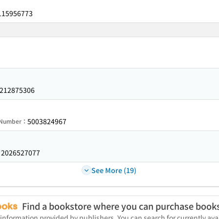
115956773
212875306
5003824967
n Number：
2026527077
：
See More (19)
Find a bookstore where you can purchase book
 information provided by publishers. You can search for currently a