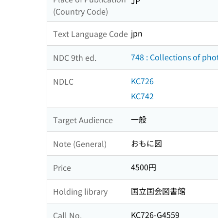
JP
(Country Code)
jpn
Text Language Code
748 : Collections of ph
NDC 9th ed.
KC726
NDLC
KC742
一般
Target Audience
おもに図
Note (General)
4500円
Price
国立国会図書館
Holding library
KC726-G4559
Call No.