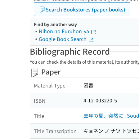
Search Bookstores (paper books)
Find by another way
Nihon no Furuhon-ya
Google Book Search
Bibliographic Record
You can check the details of this material, its authori
Paper
図書
Material Type
4-12-003220-5
ISBN
去年の夏、突然に : Soudain,
Title
キョネン ノ ナツ トツゼン ニ :
Title Transcription