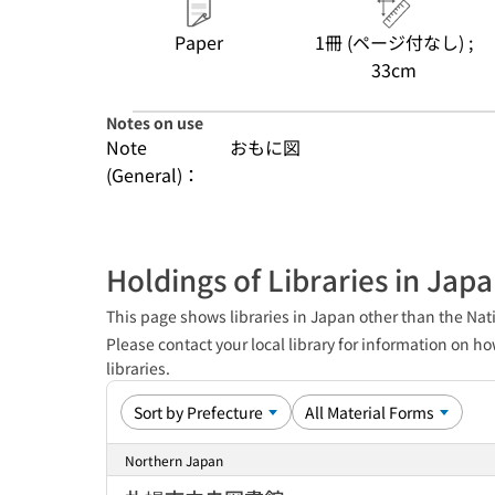
Paper
1冊 (ページ付なし) ;
33cm
Notes on use
Note
おもに図
(General)：
Holdings of Libraries in Jap
This page shows libraries in Japan other than the Nati
Please contact your local library for information on ho
libraries.
Northern Japan