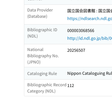
Data Provider
国立国会図書館 : 国立
(Database)
https://ndlsearch.ndl.go
Bibliographic ID
000003068566
(NDL)
http://id.ndl.go.jp/bib
National
20256507
Bibliography No.
(JPNO)
Nippon Cataloguing Rul
Cataloging Rule
Bibliographic Record
112
Category (NDL)