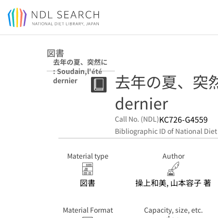
Jump to main content
図書
去年の夏、突然に
: Soudain,l'été
去年の夏、突然に :
dernier
dernier
KC726-G4559
Call No. (NDL)
Bibliographic ID of National Diet
Material type
Author
図書
操上和美, 山本容子 著
Material Format
Capacity, size, etc.