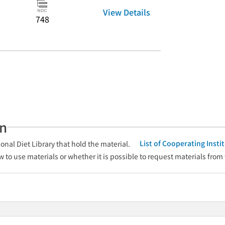
View Details
748
an
List of Cooperating Inst
onal Diet Library that hold the material.
w to use materials or whether it is possible to request materials from