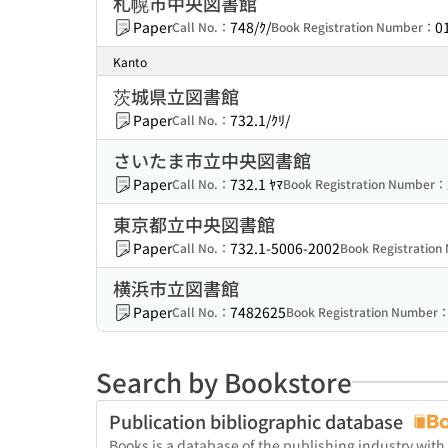
札幌市中央図書館
Paper
748/ｸ/
0
Call No.：
Book Registration Number：
Kanto
茨城県立図書館
Paper
732.1/ｸﾘ/
Call No.：
さいたま市立中央図書館
Paper
732.1 ﾔﾏ
Call No.：
Book Registration Number：
東京都立中央図書館
Paper
732.1-5006-2002
Call No.：
Book Registratio
横浜市立図書館
Paper
7482625
Call No.：
Book Registration Number
Search by Bookstore
Publication bibliographic database
Books is a database of the publishing industry with