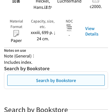
図書
Heckel,
Luchterhand
c2000.
Hans.ほか
Material
Capacity, size,
NDC
Format
etc.
View
xxxiii, 699 p. ;
Details
-
24 cm.
Paper
Notes on use
Note (General)：
Includes index.
Search by Bookstore
Search by Bookstore
Search by Bookstore