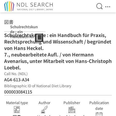
Open Se
Ope
Jump to main content
図書
Schulrechtskun
de : ein
Schulrechtskunde : ein Handbuch für Praxis,
Handbuch für
Rechtsprechung und Wissenschaft / begründet
Praxis,
Rechtsprechung
von Hans Heckel.
und
7., neubearbeitete Aufl. / von Hermann
Wissenschaft /
Avenarius, unter Mitarbeit von Hans-Christoph
begründet von
Hans Heckel. 7.,
Loebel.
neubearbeitete
Call No. (NDL)
Aufl. / von
AG4-613-A34
Hermann
Avenarius, unter
Bibliographic ID of National Diet Library
Mitarbeit von
000003084115
Hans-Christoph
Loebel.
Material type
Author
Publisher
Publication
date