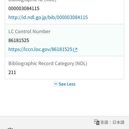
000003084115
http://id.ndl.go.jp/bib/000003084115
LC Control Number
86181525
https://lccn.loc.gov/86181525
Bibliographic Record Category (NDL)
211
See Less
言語：日本語