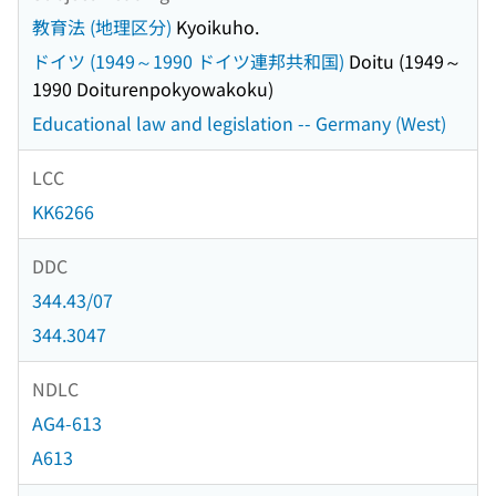
教育法 (地理区分)
Kyoikuho.
ドイツ (1949～1990 ドイツ連邦共和国)
Doitu (1949～
1990 Doiturenpokyowakoku)
Educational law and legislation -- Germany (West)
LCC
KK6266
DDC
344.43/07
344.3047
NDLC
AG4-613
A613