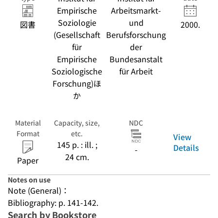
)
Empirische
Arbeitsmarkt-
Soziologie
und
図書
2000.
(Gesellschaft
Berufsforschung
für
der
Empirische
Bundesanstalt
Soziologische
für Arbeit
Forschung)ほ
か
Material
Capacity, size,
NDC
Format
etc.
View
145 p. : ill. ;
Details
-
24 cm.
Paper
Notes on use
Note (General)：
Bibliography: p. 141-142.
Search by Bookstore