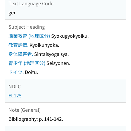
Text Language Code
ger
Subject Heading
職業教育 (地理区分)
Syokugyokyoiku.
教育評価.
Kyoikuhyoka.
身体障害者.
Sintaisyogaisya.
青少年 (地理区分)
Seisyonen.
ドイツ.
Doitu.
NDLC
EL125
Note (General)
Bibliography: p. 141-142.