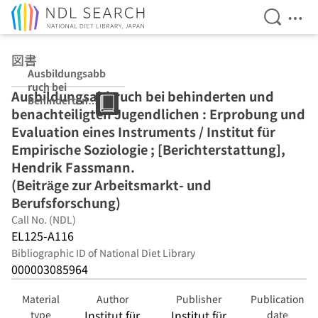
Open Se
Ope
Jump to main content
図書
Ausbildungsabb
ruch bei
Ausbildungsabbruch bei behinderten und
behinderten
benachteiligten Jugendlichen : Erprobung und
und
benachteiligten
Evaluation eines Instruments / Institut für
Jugendlichen :
Empirische Soziologie ; [Berichterstattung],
Erprobung und
Hendrik Fassmann.
Evaluation eines
Instruments /
(Beiträge zur Arbeitsmarkt- und
Institut für
Berufsforschung)
Empirische
Call No. (NDL)
Soziologie ;
EL125-A116
[Berichterstattu
ng], Hendrik
Bibliographic ID of National Diet Library
Fassmann.
000003085964
(Beiträge zur
Arbeitsmarkt-
Material
Author
Publisher
Publication
und
Institut für
Institut für
type
date
Berufsforschung