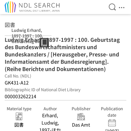
Open Se
Ope
Jump to main content
図書
Ludwig Erhard,
1897-1997 : 100.
Ludwig Erhard, 1897-1997 : 100. Geburtstag
Geburtstag des
des Bundeswirtschaftministers und
Bundeswirtscha
ftministers und
Bundeskanzlers / [Herausgeber, Presse- und
Bundeskanzlers
Informationsamt der Bundesregierung].
/ [Herausgeber,
(Reihe Berichte und Dokumentationen)
Presse- und
Informationsam
Call No. (NDL)
t der
GK431-A12
Bundesregierun
Bibliographic ID of National Diet Library
g]. (Reihe
000003262214
Berichte und
Dokumentation
en)
Material type
Author
Publisher
Publication
Erhard,
date
Ludwig,
図書
Das Amt
1897-ほか