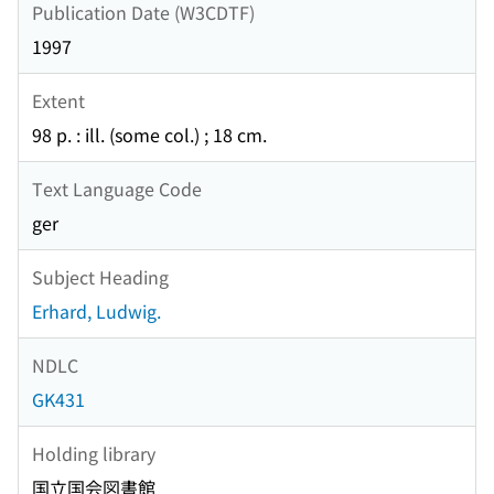
Publication Date (W3CDTF)
1997
Extent
98 p. : ill. (some col.) ; 18 cm.
Text Language Code
ger
Subject Heading
Erhard, Ludwig.
NDLC
GK431
Holding library
国立国会図書館