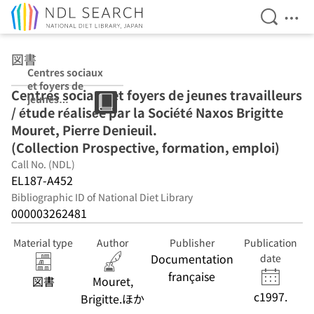
Open Se
Ope
Jump to main content
図書
Centres sociaux
et foyers de
Centres sociaux et foyers de jeunes travailleurs
jeunes
/ étude réalisée par la Société Naxos Brigitte
travailleurs /
étude réalisée
Mouret, Pierre Denieuil.
par la Société
(Collection Prospective, formation, emploi)
Naxos Brigitte
Call No. (NDL)
Mouret, Pierre
Denieuil.
EL187-A452
(Collection
Bibliographic ID of National Diet Library
Prospective,
000003262481
formation,
emploi)
Material type
Author
Publisher
Publication
Documentation
date
française
図書
Mouret,
c1997.
Brigitte.ほか