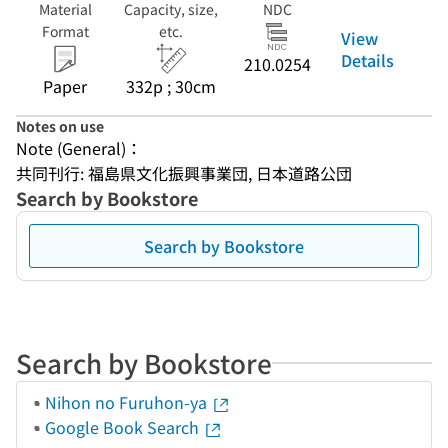
Material
Capacity, size,
NDC
Format
etc.
View
Details
210.0254
Paper
332p ; 30cm
Notes on use
Note (General)：
共同刊行: 福島県文化振興事業団, 日本道路公団
Search by Bookstore
Search by Bookstore
Search by Bookstore
Nihon no Furuhon-ya
Google Book Search