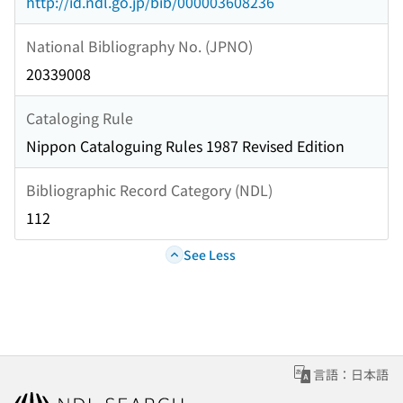
http://id.ndl.go.jp/bib/000003608236
National Bibliography No. (JPNO)
20339008
Cataloging Rule
Nippon Cataloguing Rules 1987 Revised Edition
Bibliographic Record Category (NDL)
112
See Less
言語：日本語