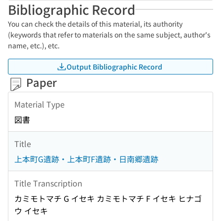
Bibliographic Record
You can check the details of this material, its authority
(keywords that refer to materials on the same subject, author's
name, etc.), etc.
Output Bibliographic Record
Paper
Material Type
図書
Title
上本町G遺跡・上本町F遺跡・日南郷遺跡
Title Transcription
カミモトマチ G イセキ カミモトマチ F イセキ ヒナゴ
ウ イセキ