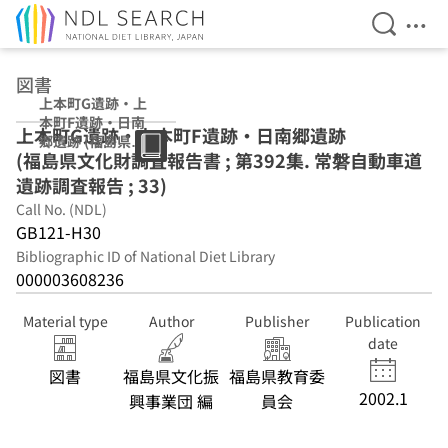
Open Se
Ope
Jump to main content
図書
上本町G遺跡・上
本町F遺跡・日南
上本町G遺跡・上本町F遺跡・日南郷遺跡
郷遺跡 (福島県文
(福島県文化財調査報告書 ; 第392集. 常磐自動車道
化財調査報告書 ;
第392集. 常磐自
遺跡調査報告 ; 33)
動車道遺跡調査報
Call No. (NDL)
告 ; 33)
GB121-H30
Bibliographic ID of National Diet Library
000003608236
Material type
Author
Publisher
Publication
date
図書
福島県文化振
福島県教育委
2002.1
興事業団 編
員会