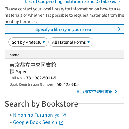
List of Cooperating Institutions and Databases
Please contact your local library for information on how to use
materials or whether it is possible to request materials from the
holding libraries.
Specify a library in your area
Kanto
東京都立中央図書館
Paper
78・382-5001-5
Call No.：
5004233458
Book Registration Number：
東京都立中央図書館
Search by Bookstore
Nihon no Furuhon-ya
Google Book Search