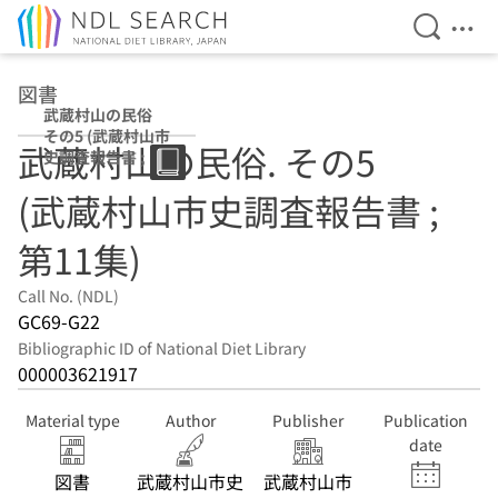
Open Se
Ope
Jump to main content
図書
武蔵村山の民俗
その5 (武蔵村山市
武蔵村山の民俗. その5
史調査報告書 ; 第
11集)
(武蔵村山市史調査報告書 ;
第11集)
Call No. (NDL)
GC69-G22
Bibliographic ID of National Diet Library
000003621917
Material type
Author
Publisher
Publication
date
図書
武蔵村山市史
武蔵村山市