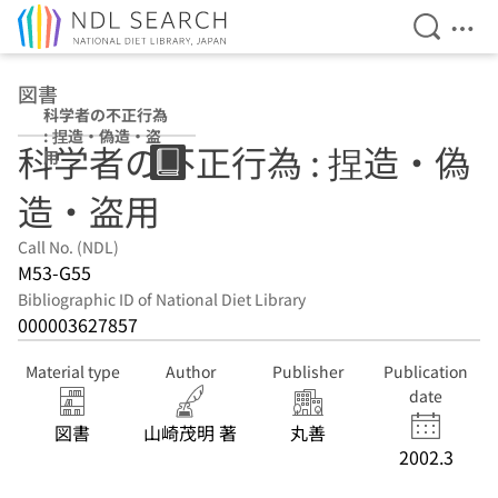
Open Se
Ope
Jump to main content
図書
科学者の不正行為
: 捏造・偽造・盗
科学者の不正行為 : 捏造・偽
用
造・盗用
Call No. (NDL)
M53-G55
Bibliographic ID of National Diet Library
000003627857
Material type
Author
Publisher
Publication
date
図書
山崎茂明 著
丸善
2002.3