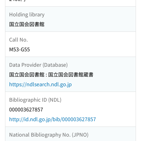
Holding library
国立国会図書館
Call No.
M53-G55
Data Provider (Database)
国立国会図書館 : 国立国会図書館蔵書
https://ndlsearch.ndl.go.jp
Bibliographic ID (NDL)
000003627857
http://id.ndl.go.jp/bib/000003627857
National Bibliography No. (JPNO)