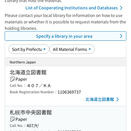
Library that hold the material.
List of Cooperating Institutions and Databases
Please contact your local library for information on how to use
materials or whether it is possible to request materials from the
holding libraries.
Specify a library in your area
Northern Japan
北海道立図書館
Paper
４０７／ＫＡ
Call No.：
1106369737
Book Registration Number：
北海道立図書館
札幌市中央図書館
Paper
407/ﾔ/
Call No.：