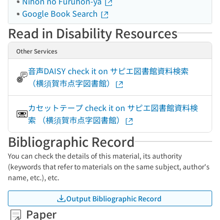
Nihon no Furuhon-ya
Google Book Search
Read in Disability Resources
Other Services
音声DAISY check it on サピエ図書館資料検索
（横須賀市点字図書館）
カセットテープ check it on サピエ図書館資料検
索 （横須賀市点字図書館）
Bibliographic Record
You can check the details of this material, its authority
(keywords that refer to materials on the same subject, author's
name, etc.), etc.
Output Bibliographic Record
Paper