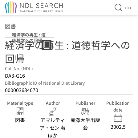
Open Se
Ope
Jump to main content
図書
経済学の再生 : 道
徳哲学への回帰
経済学の再生 : 道徳哲学への
回帰
Call No. (NDL)
DA3-G16
Bibliographic ID of National Diet Library
000003634070
Material type
Author
Publisher
Publication
date
図書
アマルティ
麗澤大学出版
2002.5
ア・セン 著
会
ほか