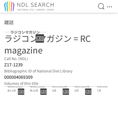
Open Se
Ope
Jump to main content
雑誌
ラジコンマガジン
ラジコンマガジン = RC
magazine
Call No. (NDL)
Z17-1239
Bibliographic ID of National Diet Library
000004069309
48巻11号(通
48巻10号(通
48巻9号(通号
48巻8号(通号
48巻7号(通号
Volumes of this title
号603) 2025
号602) 2025
601) 2025年
600) 2025年
599) 2025年
年11月
年10月
9月
8月
7月