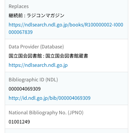
Replaces
継続前 : ラジコンマガジン
https://ndlsearch.ndl.go.jp/books/R100000002-I000
000067839
Data Provider (Database)
国立国会図書館 : 国立国会図書館蔵書
https://ndlsearch.ndl.go.jp
Bibliographic ID (NDL)
000004069309
http://id.ndl.go.jp/bib/000004069309
National Bibliography No. (JPNO)
01001249