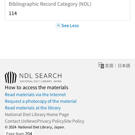
Bibliographic Record Category (NDL)
114
See Less
言語：日本語
How to access the materials
Read materials via the Internet
Request a photocopy of the material
Read materials at the library
National Diet Library Home Page
Contact Us
News
Privacy Policy
Site Policy
© 2024- National Diet Library, Japan.
204
Page Num.