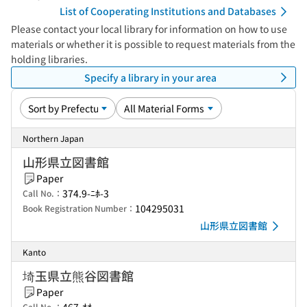
List of Cooperating Institutions and Databases
Please contact your local library for information on how to use
materials or whether it is possible to request materials from the
holding libraries.
Specify a library in your area
Northern Japan
山形県立図書館
Paper
374.9-ﾆﾎ-3
Call No.：
104295031
Book Registration Number：
山形県立図書館
Kanto
埼玉県立熊谷図書館
Paper
Call No.：