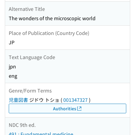
Alternative Title
The wonders of the microscopic world
Place of Publication (Country Code)
JP
Text Language Code
jpn
eng
Genre/Form Terms
児童図書
ジドウ トショ
(
001347327
)
Authorities
NDC 9th ed.
491 : Fundamental medicine