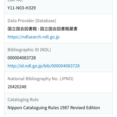
Y11-N03-H329
Data Provider (Database)
国立国会図書館 : 国立国会図書館蔵書
https://ndlsearch.ndl.go.jp
Bibliographic ID (NDL)
000004083728
http://id.ndl.go.jp/bib/000004083728
National Bibliography No. (JPNO)
20420248
Cataloging Rule
Nippon Cataloguing Rules 1987 Revised Edition