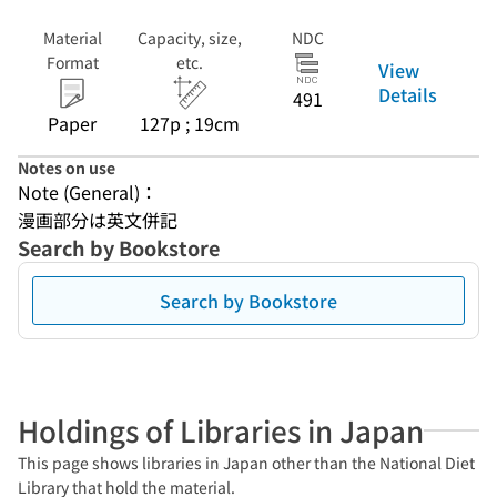
Material
Capacity, size,
NDC
Format
etc.
View
Details
491
Paper
127p ; 19cm
Notes on use
Note (General)：
漫画部分は英文併記
Search by Bookstore
Search by Bookstore
Holdings of Libraries in Japan
This page shows libraries in Japan other than the National Diet
Library that hold the material.