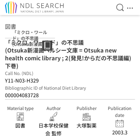
Open Se
Ope
Jump to main content
図書
「ミクロ・ワール
ド」の不思議
「ミクロ・ワールド」の不思議
(Otsuka新漫画ヘ
(Otsuka新漫画ヘルシー文庫 = Otsuka new
ルシー文庫 =
Otsuka new
health comic library ; 2(発見!からだの不思議編)
health comic
下巻)
library ; 2(発見!
Call No. (NDL)
からだの不思議
編) 下巻)
Y11-N03-H329
Bibliographic ID of National Diet Library
000004083728
Material type
Author
Publisher
Publication
date
図書
日本学校保健
大塚製薬
2003.3
会 監修