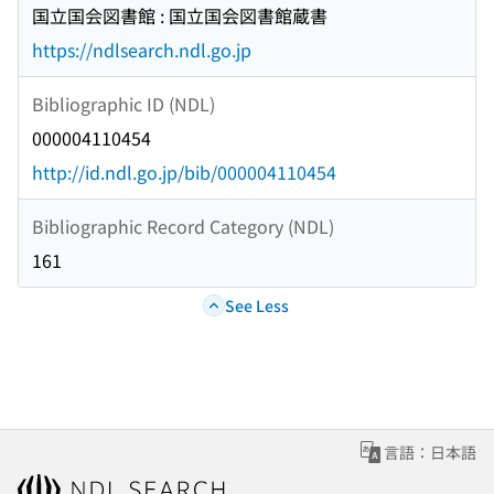
国立国会図書館 : 国立国会図書館蔵書
https://ndlsearch.ndl.go.jp
Bibliographic ID (NDL)
000004110454
http://id.ndl.go.jp/bib/000004110454
Bibliographic Record Category (NDL)
161
See Less
言語：日本語