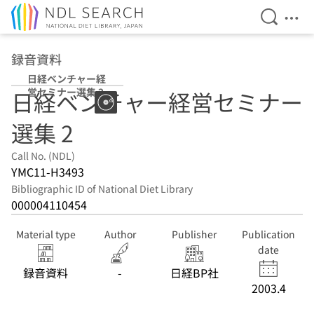
Open Se
Ope
Jump to main content
録音資料
日経ベンチャー経
営セミナー選集 2
日経ベンチャー経営セミナー
選集 2
Call No. (NDL)
YMC11-H3493
Bibliographic ID of National Diet Library
000004110454
Material type
Author
Publisher
Publication
date
録音資料
-
日経BP社
2003.4