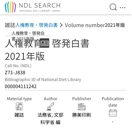
Open Se
Ope
Jump to main content
雑誌
Volume number
人権教育・啓発白書
2021年版
人権教育・啓発白
書 2021年版
人権教育・啓発白書
2021年版
Call No. (NDL)
Z71-J838
Bibliographic ID of National Diet Library
000004111242
Material type
Author
Publisher
Publication
date
雑誌
法務省, 文部
勝美印刷
-
科学省 編