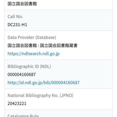
国立国会図書館
Call No.
DC231-H1
Data Provider (Database)
国立国会図書館 : 国立国会図書館蔵書
https://ndlsearch.ndl.go.jp
Bibliographic ID (NDL)
000004160687
http://id.ndl.go.jp/bib/000004160687
National Bibliography No. (JPNO)
20423221
Cataloging Rule