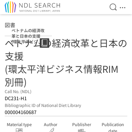
Open Se
Ope
Jump to main content
図書
ベトナムの経済改
革と日本の支援
ベトナムの経済改革と日本の
(環太平洋ビジネ
ス情報RIM別冊)
支援
(環太平洋ビジネス情報RIM
別冊)
Call No. (NDL)
DC231-H1
Bibliographic ID of National Diet Library
000004160687
Material type
Author
Publisher
Publication
date