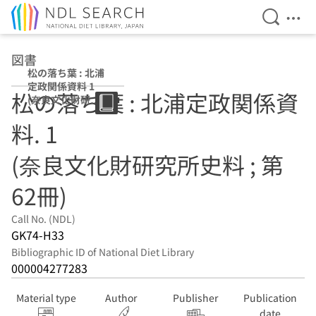
Open Se
Ope
Jump to main content
図書
松の落ち葉 : 北浦
定政関係資料 1
松の落ち葉 : 北浦定政関係資
(奈良文化財研究
所史料 ; 第62冊)
料. 1
(奈良文化財研究所史料 ; 第
62冊)
Call No. (NDL)
GK74-H33
Bibliographic ID of National Diet Library
000004277283
Material type
Author
Publisher
Publication
date