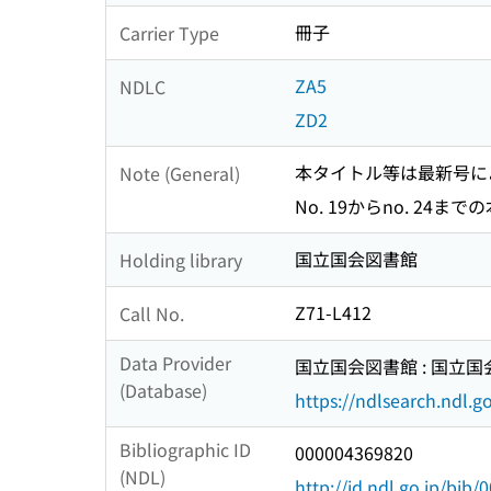
冊子
Carrier Type
ZA5
NDLC
ZD2
本タイトル等は最新号に
Note (General)
No. 19からno. 2
国立国会図書館
Holding library
Z71-L412
Call No.
Data Provider
国立国会図書館 : 国立
(Database)
https://ndlsearch.ndl.go
Bibliographic ID
000004369820
(NDL)
http://id.ndl.go.jp/bib