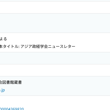
よる
4までの本タイトル: アジア政経学会ニュースレター
国会図書館蔵書
.jp
/000004369820