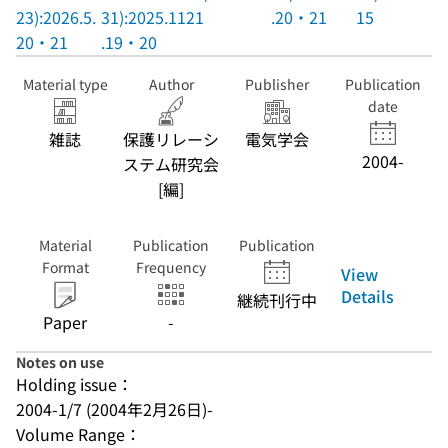
23):2026.5.
31):2025.11
21
.20・21
15
20・21
.19・20
Material type
Author
Publisher
Publication
date
雑誌
保護リレーシ
電気学会
2004-
ステム研究会
[編]
Material
Publication
Publication
Format
Frequency
View
Details
継続刊行中
Paper
-
Notes on use
Holding issue：
2004-1/7 (2004年2月26日)-
Volume Range：