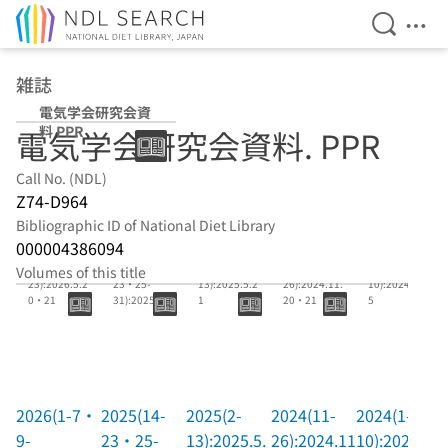
Open Se
Ope
Jump to main content
雑誌
電気学会研究会資
料 PPR
電気学会研究会資料. PPR
Call No. (NDL)
Z74-D964
Bibliographic ID of National Diet Library
000004386094
2026(1-7・9-
2025(14-
2025(2-
2024(11-
2024(1-
Volumes of this title
23):2026.5.2
23・25-
13):2025.5.2
26):2024.11.
10):2024.5.1
0・21
31):2025.11.
1
20・21
5
19・20
2026(1-7・
2025(14-
2025(2-
2024(11-
2024(1-
9-
23・25-
13):2025.5.
26):2024.11
10):2024.5.